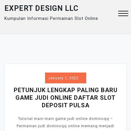
Skip
EXPERT DESIGN LLC
to
Kumpulan Informasi Permainan Slot Online
content
Close
Menu
January 1, 2022
PETUNJUK LENGKAP PALING BARU
GAME JUDI ONLINE DAFTAR SLOT
DEPOSIT PULSA
Tutorial main-main game judi online dominoqq –
Permainan judi dominoqq online memang menjadi