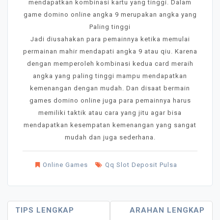
mendapatkan kombinasi kartu yang tinggi. Dalam
game domino online angka 9 merupakan angka yang
Paling tinggi
Jadi diusahakan para pemainnya ketika memulai
permainan mahir mendapati angka 9 atau qiu. Karena
dengan memperoleh kombinasi kedua card meraih
angka yang paling tinggi mampu mendapatkan
kemenangan dengan mudah. Dan disaat bermain
games domino online juga para pemainnya harus
memiliki taktik atau cara yang jitu agar bisa
mendapatkan kesempatan kemenangan yang sangat
mudah dan juga sederhana.
Online Games
Qq Slot Deposit Pulsa
Post
TIPS LENGKAP
ARAHAN LENGKAP