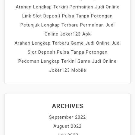
Arahan Lengkap Terkini Permainan Judi Online
Link Slot Deposit Pulsa Tanpa Potongan
Petunjuk Lengkap Terbaru Permainan Judi
Online Joker123 Apk
Arahan Lengkap Terbaru Game Judi Online Judi
Slot Deposit Pulsa Tanpa Potongan
Pedoman Lengkap Terkini Game Judi Online
Joker123 Mobile
ARCHIVES
September 2022
August 2022