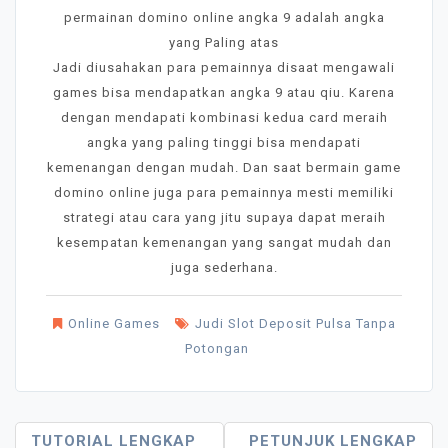
permainan domino online angka 9 adalah angka
yang Paling atas
Jadi diusahakan para pemainnya disaat mengawali
games bisa mendapatkan angka 9 atau qiu. Karena
dengan mendapati kombinasi kedua card meraih
angka yang paling tinggi bisa mendapati
kemenangan dengan mudah. Dan saat bermain game
domino online juga para pemainnya mesti memiliki
strategi atau cara yang jitu supaya dapat meraih
kesempatan kemenangan yang sangat mudah dan
juga sederhana.
Online Games
Judi Slot Deposit Pulsa Tanpa
Potongan
Post
TUTORIAL LENGKAP
PETUNJUK LENGKAP