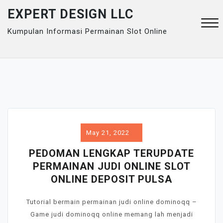
Skip
EXPERT DESIGN LLC
to
Kumpulan Informasi Permainan Slot Online
content
Close
Menu
May 21, 2022
PEDOMAN LENGKAP TERUPDATE
PERMAINAN JUDI ONLINE SLOT
ONLINE DEPOSIT PULSA
Tutorial bermain permainan judi online dominoqq –
Game judi dominoqq online memang lah menjadi