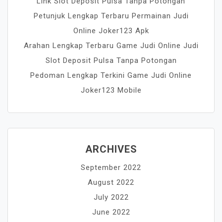
Link Slot Deposit Pulsa Tanpa Potongan
Petunjuk Lengkap Terbaru Permainan Judi
Online Joker123 Apk
Arahan Lengkap Terbaru Game Judi Online Judi
Slot Deposit Pulsa Tanpa Potongan
Pedoman Lengkap Terkini Game Judi Online
Joker123 Mobile
ARCHIVES
September 2022
August 2022
July 2022
June 2022