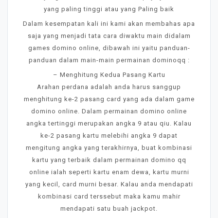
yang paling tinggi atau yang Paling baik
Dalam kesempatan kali ini kami akan membahas apa
saja yang menjadi tata cara diwaktu main didalam
games domino online, dibawah ini yaitu panduan-
panduan dalam main-main permainan dominoqq :
– Menghitung Kedua Pasang Kartu
Arahan perdana adalah anda harus sanggup
menghitung ke-2 pasang card yang ada dalam game
domino online. Dalam permainan domino online
angka tertinggi merupakan angka 9 atau qiu. Kalau
ke-2 pasang kartu melebihi angka 9 dapat
mengitung angka yang terakhirnya, buat kombinasi
kartu yang terbaik dalam permainan domino qq
online ialah seperti kartu enam dewa, kartu murni
yang kecil, card murni besar. Kalau anda mendapati
kombinasi card terssebut maka kamu mahir
mendapati satu buah jackpot.