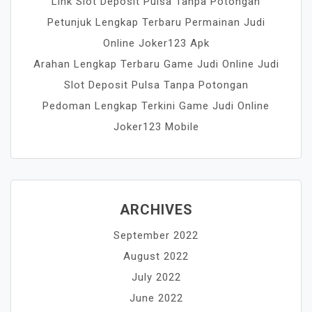
Link Slot Deposit Pulsa Tanpa Potongan
Petunjuk Lengkap Terbaru Permainan Judi
Online Joker123 Apk
Arahan Lengkap Terbaru Game Judi Online Judi
Slot Deposit Pulsa Tanpa Potongan
Pedoman Lengkap Terkini Game Judi Online
Joker123 Mobile
ARCHIVES
September 2022
August 2022
July 2022
June 2022