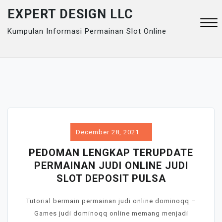
Skip
EXPERT DESIGN LLC
to
Kumpulan Informasi Permainan Slot Online
content
Close
Menu
December 28, 2021
PEDOMAN LENGKAP TERUPDATE
PERMAINAN JUDI ONLINE JUDI
SLOT DEPOSIT PULSA
Tutorial bermain permainan judi online dominoqq –
Games judi dominoqq online memang menjadi