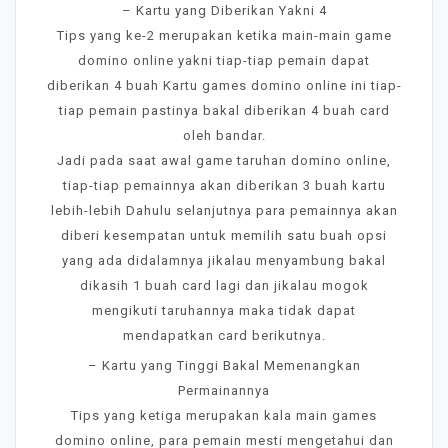
– Kartu yang Diberikan Yakni 4
Tips yang ke-2 merupakan ketika main-main game
domino online yakni tiap-tiap pemain dapat
diberikan 4 buah Kartu games domino online ini tiap-
tiap pemain pastinya bakal diberikan 4 buah card
oleh bandar.
Jadi pada saat awal game taruhan domino online,
tiap-tiap pemainnya akan diberikan 3 buah kartu
lebih-lebih Dahulu selanjutnya para pemainnya akan
diberi kesempatan untuk memilih satu buah opsi
yang ada didalamnya jikalau menyambung bakal
dikasih 1 buah card lagi dan jikalau mogok
mengikuti taruhannya maka tidak dapat
mendapatkan card berikutnya.
– Kartu yang Tinggi Bakal Memenangkan
Permainannya
Tips yang ketiga merupakan kala main games
domino online, para pemain mesti mengetahui dan