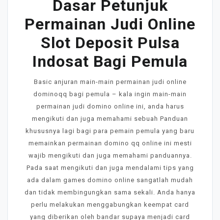
Dasar Petunjuk
Permainan Judi Online
Slot Deposit Pulsa
Indosat Bagi Pemula
Basic anjuran main-main permainan judi online
dominoqq bagi pemula – kala ingin main-main
permainan judi domino online ini, anda harus
mengikuti dan juga memahami sebuah Panduan
khususnya lagi bagi para pemain pemula yang baru
memainkan permainan domino qq online ini mesti
wajib mengikuti dan juga memahami panduannya.
Pada saat mengikuti dan juga mendalami tips yang
ada dalam games domino online sangatlah mudah
dan tidak membingungkan sama sekali. Anda hanya
perlu melakukan menggabungkan keempat card
yang diberikan oleh bandar supaya menjadi card