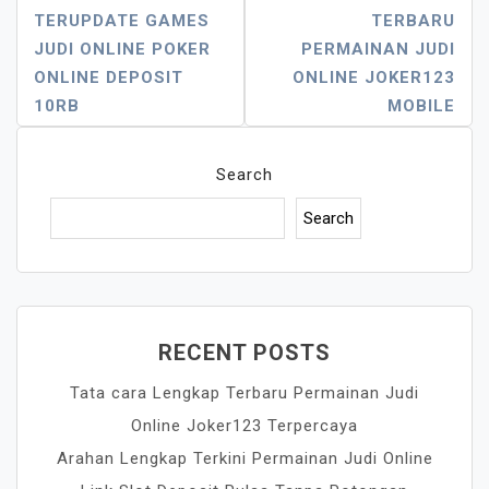
TERUPDATE GAMES
TERBARU
Navigation
JUDI ONLINE POKER
PERMAINAN JUDI
ONLINE DEPOSIT
ONLINE JOKER123
10RB
MOBILE
Search
Search
RECENT POSTS
Tata cara Lengkap Terbaru Permainan Judi
Online Joker123 Terpercaya
Arahan Lengkap Terkini Permainan Judi Online