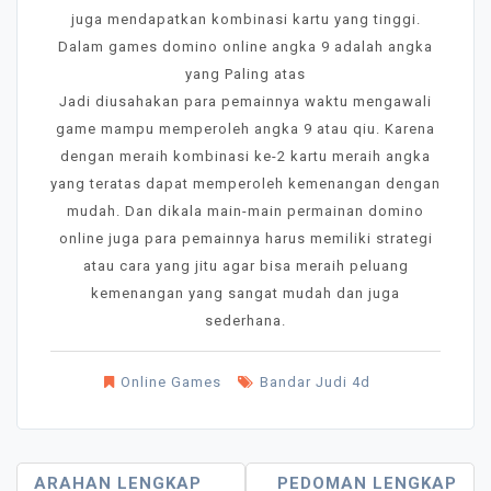
juga mendapatkan kombinasi kartu yang tinggi.
Dalam games domino online angka 9 adalah angka
yang Paling atas
Jadi diusahakan para pemainnya waktu mengawali
game mampu memperoleh angka 9 atau qiu. Karena
dengan meraih kombinasi ke-2 kartu meraih angka
yang teratas dapat memperoleh kemenangan dengan
mudah. Dan dikala main-main permainan domino
online juga para pemainnya harus memiliki strategi
atau cara yang jitu agar bisa meraih peluang
kemenangan yang sangat mudah dan juga
sederhana.
Online Games
Bandar Judi 4d
Post
ARAHAN LENGKAP
PEDOMAN LENGKAP