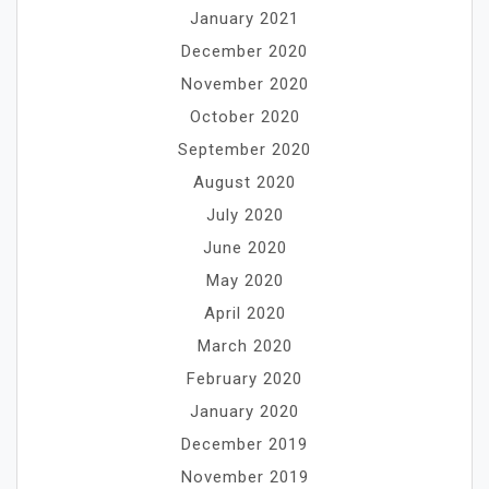
January 2021
December 2020
November 2020
October 2020
September 2020
August 2020
July 2020
June 2020
May 2020
April 2020
March 2020
February 2020
January 2020
December 2019
November 2019