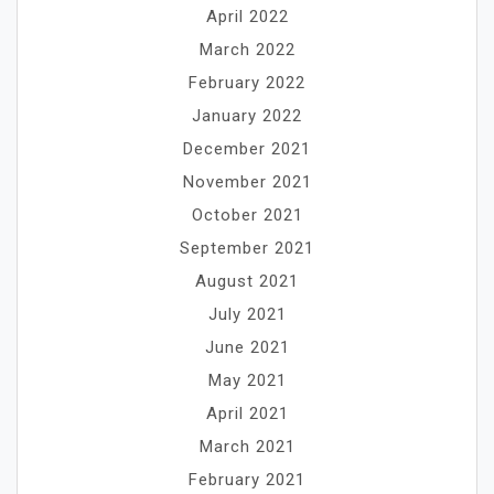
April 2022
March 2022
February 2022
January 2022
December 2021
November 2021
October 2021
September 2021
August 2021
July 2021
June 2021
May 2021
April 2021
March 2021
February 2021