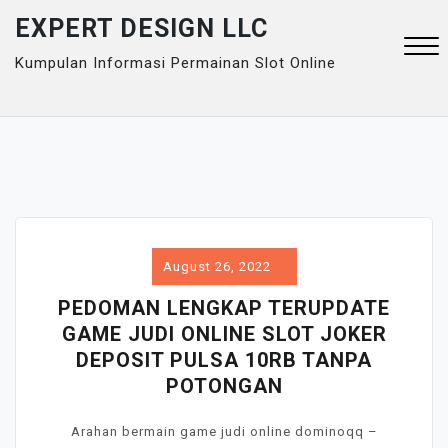
Skip
EXPERT DESIGN LLC
to
Kumpulan Informasi Permainan Slot Online
content
Close
Menu
August 26, 2022
PEDOMAN LENGKAP TERUPDATE
GAME JUDI ONLINE SLOT JOKER
DEPOSIT PULSA 10RB TANPA
POTONGAN
Arahan bermain game judi online dominoqq –