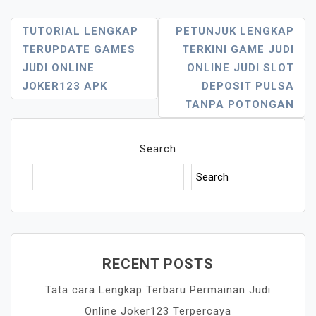
Post
TUTORIAL LENGKAP
PETUNJUK LENGKAP
TERUPDATE GAMES
TERKINI GAME JUDI
Navigation
JUDI ONLINE
ONLINE JUDI SLOT
JOKER123 APK
DEPOSIT PULSA
TANPA POTONGAN
Search
Search
RECENT POSTS
Tata cara Lengkap Terbaru Permainan Judi
Online Joker123 Terpercaya