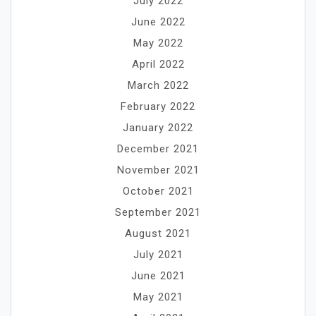
July 2022
June 2022
May 2022
April 2022
March 2022
February 2022
January 2022
December 2021
November 2021
October 2021
September 2021
August 2021
July 2021
June 2021
May 2021