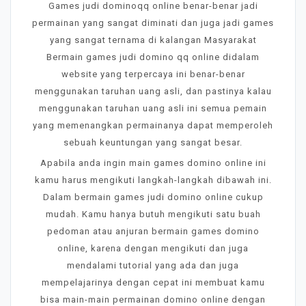
Games judi dominoqq online benar-benar jadi
permainan yang sangat diminati dan juga jadi games
yang sangat ternama di kalangan Masyarakat
Bermain games judi domino qq online didalam
website yang terpercaya ini benar-benar
menggunakan taruhan uang asli, dan pastinya kalau
menggunakan taruhan uang asli ini semua pemain
yang memenangkan permainanya dapat memperoleh
sebuah keuntungan yang sangat besar.
Apabila anda ingin main games domino online ini
kamu harus mengikuti langkah-langkah dibawah ini.
Dalam bermain games judi domino online cukup
mudah. Kamu hanya butuh mengikuti satu buah
pedoman atau anjuran bermain games domino
online, karena dengan mengikuti dan juga
mendalami tutorial yang ada dan juga
mempelajarinya dengan cepat ini membuat kamu
bisa main-main permainan domino online dengan