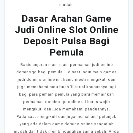
mudah.
Dasar Arahan Game
Judi Online Slot Online
Deposit Pulsa Bagi
Pemula
Basic anjuran main-main permainan judi online
dominoqq bagi pemula – disaat ingin main games
judi domino online ini, kamu mesti mengikuti dan
juga memahami satu buah Tutorial khususnya lagi
bagi para pemain pemula yang baru memainkan
permainan domino qq online ini harus wajib
mengikuti dan juga memahami panduannya.
Pada saat mengikuti dan juga memahami petunjuk
yang ada dalam game domino online sangatlah
mudah dan tidak membingungkan sama sekali. Anda