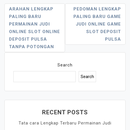
Post
ARAHAN LENGKAP
PEDOMAN LENGKAP
PALING BARU
PALING BARU GAME
Navigation
PERMAINAN JUDI
JUDI ONLINE GAME
ONLINE SLOT ONLINE
SLOT DEPOSIT
DEPOSIT PULSA
PULSA
TANPA POTONGAN
Search
Search
RECENT POSTS
Tata cara Lengkap Terbaru Permainan Judi