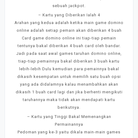
sebuah jackpot.
– Kartu yang Diberikan Ialah 4
Arahan yang kedua adalah ketika main game domino
online adalah setiap pemain akan diberikan 4 buah
Card game domino online ini tiap-tiap pemain
tentunya bakal diberikan 4 buah card oleh bandar.
Jadi pada saat awal games taruhan domino online,
tiap-tiap pemainnya bakal diberikan 3 buah kartu
lebih-lebih Dulu kemudian para pemainnya bakal
dikasih kesempatan untuk memilih satu buah opsi
yang ada didalamnya kalau menambahkan akan
dikasih 1 buah card lagi dan jika berhenti mengikuti
taruhannya maka tidak akan mendapati kartu
berikutnya.
– Kartu yang Tinggi Bakal Memenangkan
Permainannya
Pedoman yang ke-3 yaitu dikala main-main games