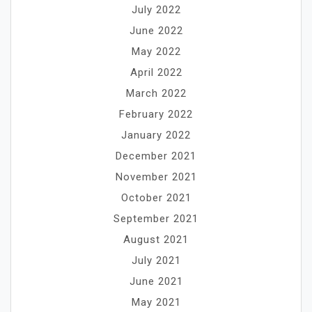
July 2022
June 2022
May 2022
April 2022
March 2022
February 2022
January 2022
December 2021
November 2021
October 2021
September 2021
August 2021
July 2021
June 2021
May 2021