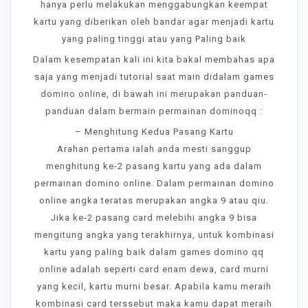
hanya perlu melakukan menggabungkan keempat
kartu yang diberikan oleh bandar agar menjadi kartu
yang paling tinggi atau yang Paling baik
Dalam kesempatan kali ini kita bakal membahas apa
saja yang menjadi tutorial saat main didalam games
domino online, di bawah ini merupakan panduan-
panduan dalam bermain permainan dominoqq :
– Menghitung Kedua Pasang Kartu
Arahan pertama ialah anda mesti sanggup
menghitung ke-2 pasang kartu yang ada dalam
permainan domino online. Dalam permainan domino
online angka teratas merupakan angka 9 atau qiu.
Jika ke-2 pasang card melebihi angka 9 bisa
mengitung angka yang terakhirnya, untuk kombinasi
kartu yang paling baik dalam games domino qq
online adalah seperti card enam dewa, card murni
yang kecil, kartu murni besar. Apabila kamu meraih
kombinasi card terssebut maka kamu dapat meraih