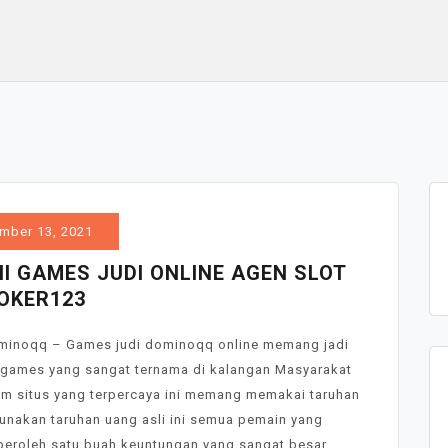
mber 13, 2021
I GAMES JUDI ONLINE AGEN SLOT
OKER123
dominoqq – Games judi dominoqq online memang jadi
i games yang sangat ternama di kalangan Masyarakat
am situs yang terpercaya ini memang memakai taruhan
gunakan taruhan uang asli ini semua pemain yang
roleh satu buah keuntungan yang sangat besar.