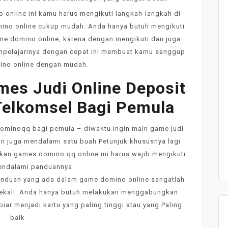
online ini kamu harus mengikuti langkah-langkah di
mino online cukup mudah. Anda hanya butuh mengikuti
me domino online, karena dengan mengikuti dan juga
elajarinya dengan cepat ini membuat kamu sanggup
no online dengan mudah.
mes Judi Online Deposit
 Telkomsel Bagi Pemula
dominoqq bagi pemula – diwaktu ingin main game judi
an juga mendalami satu buah Petunjuk khususnya lagi
an games domino qq online ini harus wajib mengikuti
endalami panduannya.
anduan yang ada dalam game domino online sangatlah
kali. Anda hanya butuh melakukan menggabungkan
iar menjadi kartu yang paling tinggi atau yang Paling
baik