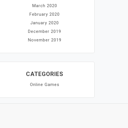
March 2020
February 2020
January 2020
December 2019
November 2019
CATEGORIES
Online Games