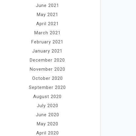
June 2021
May 2021
April 2021
March 2021
February 2021
January 2021
December 2020
November 2020
October 2020
September 2020
August 2020
July 2020
June 2020
May 2020
April 2020