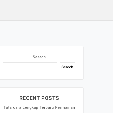
Search
Search
RECENT POSTS
Tata cara Lengkap Terbaru Permainan