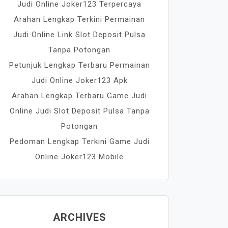
Judi Online Joker123 Terpercaya
Arahan Lengkap Terkini Permainan
Judi Online Link Slot Deposit Pulsa
Tanpa Potongan
Petunjuk Lengkap Terbaru Permainan
Judi Online Joker123 Apk
Arahan Lengkap Terbaru Game Judi
Online Judi Slot Deposit Pulsa Tanpa
Potongan
Pedoman Lengkap Terkini Game Judi
Online Joker123 Mobile
ARCHIVES