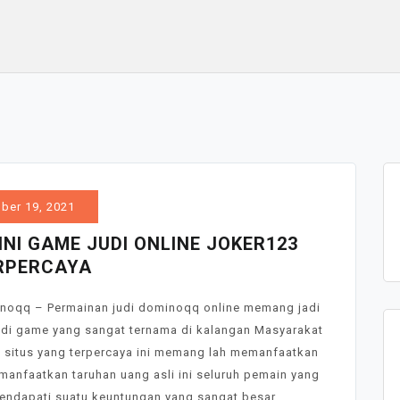
ber 19, 2021
NI GAME JUDI ONLINE JOKER123
RPERCAYA
inoqq – Permainan judi dominoqq online memang jadi
adi game yang sangat ternama di kalangan Masyarakat
 situs yang terpercaya ini memang lah memanfaatkan
manfaatkan taruhan uang asli ini seluruh pemain yang
ndapati suatu keuntungan yang sangat besar.