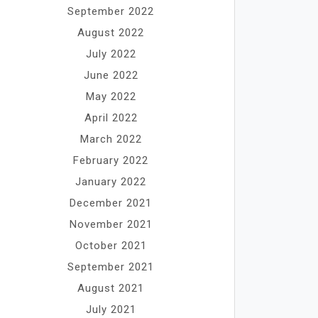
September 2022
August 2022
July 2022
June 2022
May 2022
April 2022
March 2022
February 2022
January 2022
December 2021
November 2021
October 2021
September 2021
August 2021
July 2021