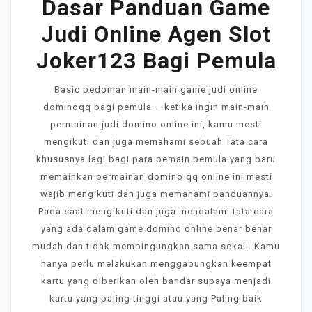
Dasar Panduan Game
Judi Online Agen Slot
Joker123 Bagi Pemula
Basic pedoman main-main game judi online
dominoqq bagi pemula – ketika ingin main-main
permainan judi domino online ini, kamu mesti
mengikuti dan juga memahami sebuah Tata cara
khususnya lagi bagi para pemain pemula yang baru
memainkan permainan domino qq online ini mesti
wajib mengikuti dan juga memahami panduannya.
Pada saat mengikuti dan juga mendalami tata cara
yang ada dalam game domino online benar benar
mudah dan tidak membingungkan sama sekali. Kamu
hanya perlu melakukan menggabungkan keempat
kartu yang diberikan oleh bandar supaya menjadi
kartu yang paling tinggi atau yang Paling baik