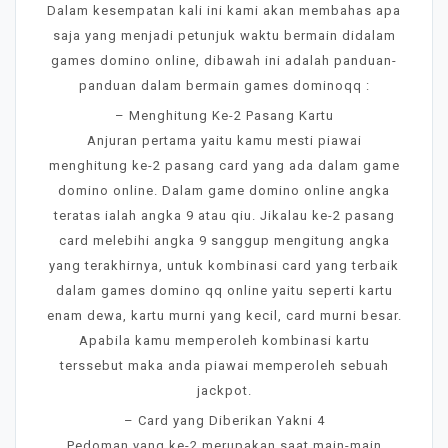
Dalam kesempatan kali ini kami akan membahas apa
saja yang menjadi petunjuk waktu bermain didalam
games domino online, dibawah ini adalah panduan-
panduan dalam bermain games dominoqq :
– Menghitung Ke-2 Pasang Kartu
Anjuran pertama yaitu kamu mesti piawai
menghitung ke-2 pasang card yang ada dalam game
domino online. Dalam game domino online angka
teratas ialah angka 9 atau qiu. Jikalau ke-2 pasang
card melebihi angka 9 sanggup mengitung angka
yang terakhirnya, untuk kombinasi card yang terbaik
dalam games domino qq online yaitu seperti kartu
enam dewa, kartu murni yang kecil, card murni besar.
Apabila kamu memperoleh kombinasi kartu
terssebut maka anda piawai memperoleh sebuah
jackpot.
– Card yang Diberikan Yakni 4
Pedoman yang ke-2 merupakan saat main-main