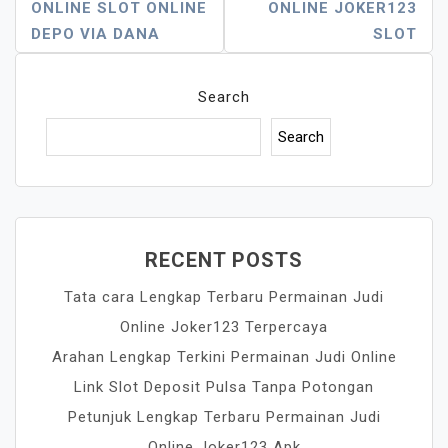
ONLINE SLOT ONLINE
ONLINE JOKER123
DEPO VIA DANA
SLOT
Search
Search
RECENT POSTS
Tata cara Lengkap Terbaru Permainan Judi
Online Joker123 Terpercaya
Arahan Lengkap Terkini Permainan Judi Online
Link Slot Deposit Pulsa Tanpa Potongan
Petunjuk Lengkap Terbaru Permainan Judi
Online Joker123 Apk