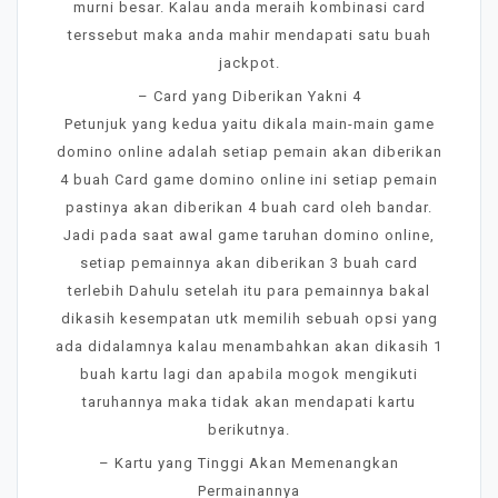
murni besar. Kalau anda meraih kombinasi card
terssebut maka anda mahir mendapati satu buah
jackpot.
– Card yang Diberikan Yakni 4
Petunjuk yang kedua yaitu dikala main-main game
domino online adalah setiap pemain akan diberikan
4 buah Card game domino online ini setiap pemain
pastinya akan diberikan 4 buah card oleh bandar.
Jadi pada saat awal game taruhan domino online,
setiap pemainnya akan diberikan 3 buah card
terlebih Dahulu setelah itu para pemainnya bakal
dikasih kesempatan utk memilih sebuah opsi yang
ada didalamnya kalau menambahkan akan dikasih 1
buah kartu lagi dan apabila mogok mengikuti
taruhannya maka tidak akan mendapati kartu
berikutnya.
– Kartu yang Tinggi Akan Memenangkan
Permainannya