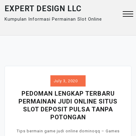
Skip
EXPERT DESIGN LLC
to
Kumpulan Informasi Permainan Slot Online
content
Close
Menu
July 3, 2020
PEDOMAN LENGKAP TERBARU
PERMAINAN JUDI ONLINE SITUS
SLOT DEPOSIT PULSA TANPA
POTONGAN
Tips bermain game judi online dominoqq – Games