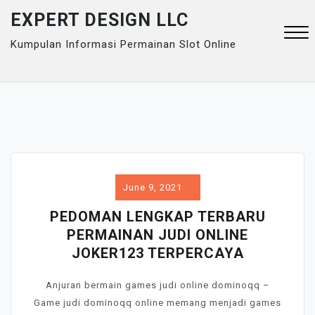
Skip
EXPERT DESIGN LLC
to
Kumpulan Informasi Permainan Slot Online
content
Close
Menu
June 9, 2021
PEDOMAN LENGKAP TERBARU
PERMAINAN JUDI ONLINE
JOKER123 TERPERCAYA
Anjuran bermain games judi online dominoqq –
Game judi dominoqq online memang menjadi games