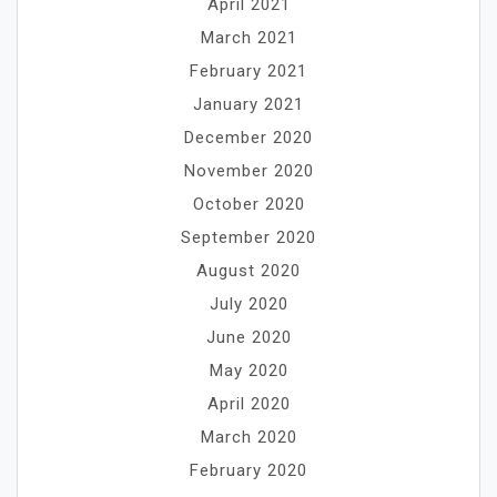
April 2021
March 2021
February 2021
January 2021
December 2020
November 2020
October 2020
September 2020
August 2020
July 2020
June 2020
May 2020
April 2020
March 2020
February 2020