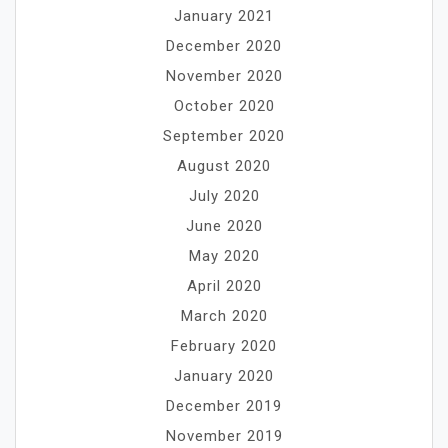
January 2021
December 2020
November 2020
October 2020
September 2020
August 2020
July 2020
June 2020
May 2020
April 2020
March 2020
February 2020
January 2020
December 2019
November 2019