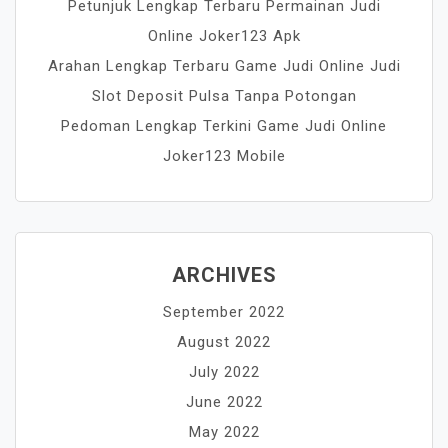
Petunjuk Lengkap Terbaru Permainan Judi
Online Joker123 Apk
Arahan Lengkap Terbaru Game Judi Online Judi
Slot Deposit Pulsa Tanpa Potongan
Pedoman Lengkap Terkini Game Judi Online
Joker123 Mobile
ARCHIVES
September 2022
August 2022
July 2022
June 2022
May 2022