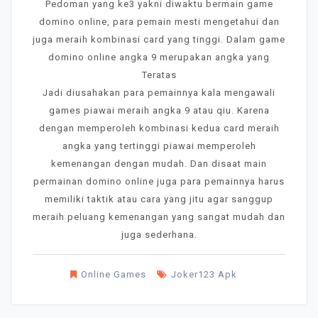
Pedoman yang ke3 yakni diwaktu bermain game
domino online, para pemain mesti mengetahui dan
juga meraih kombinasi card yang tinggi. Dalam game
domino online angka 9 merupakan angka yang
Teratas
Jadi diusahakan para pemainnya kala mengawali
games piawai meraih angka 9 atau qiu. Karena
dengan memperoleh kombinasi kedua card meraih
angka yang tertinggi piawai memperoleh
kemenangan dengan mudah. Dan disaat main
permainan domino online juga para pemainnya harus
memiliki taktik atau cara yang jitu agar sanggup
meraih peluang kemenangan yang sangat mudah dan
juga sederhana.
Online Games
Joker123 Apk