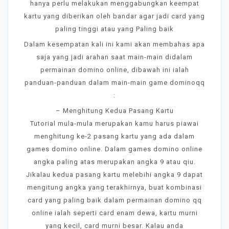
hanya perlu melakukan menggabungkan keempat
kartu yang diberikan oleh bandar agar jadi card yang
paling tinggi atau yang Paling baik
Dalam kesempatan kali ini kami akan membahas apa
saja yang jadi arahan saat main-main didalam
permainan domino online, dibawah ini ialah
panduan-panduan dalam main-main game dominoqq
:
– Menghitung Kedua Pasang Kartu
Tutorial mula-mula merupakan kamu harus piawai
menghitung ke-2 pasang kartu yang ada dalam
games domino online. Dalam games domino online
angka paling atas merupakan angka 9 atau qiu.
Jikalau kedua pasang kartu melebihi angka 9 dapat
mengitung angka yang terakhirnya, buat kombinasi
card yang paling baik dalam permainan domino qq
online ialah seperti card enam dewa, kartu murni
yang kecil, card murni besar. Kalau anda