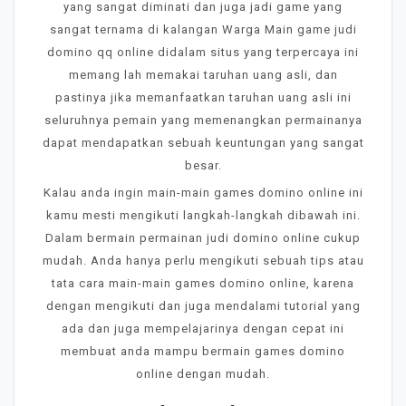
yang sangat diminati dan juga jadi game yang
sangat ternama di kalangan Warga Main game judi
domino qq online didalam situs yang terpercaya ini
memang lah memakai taruhan uang asli, dan
pastinya jika memanfaatkan taruhan uang asli ini
seluruhnya pemain yang memenangkan permainanya
dapat mendapatkan sebuah keuntungan yang sangat
besar.
Kalau anda ingin main-main games domino online ini
kamu mesti mengikuti langkah-langkah dibawah ini.
Dalam bermain permainan judi domino online cukup
mudah. Anda hanya perlu mengikuti sebuah tips atau
tata cara main-main games domino online, karena
dengan mengikuti dan juga mendalami tutorial yang
ada dan juga mempelajarinya dengan cepat ini
membuat anda mampu bermain games domino
online dengan mudah.