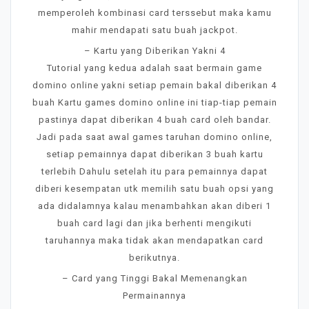
memperoleh kombinasi card terssebut maka kamu
mahir mendapati satu buah jackpot.
– Kartu yang Diberikan Yakni 4
Tutorial yang kedua adalah saat bermain game
domino online yakni setiap pemain bakal diberikan 4
buah Kartu games domino online ini tiap-tiap pemain
pastinya dapat diberikan 4 buah card oleh bandar.
Jadi pada saat awal games taruhan domino online,
setiap pemainnya dapat diberikan 3 buah kartu
terlebih Dahulu setelah itu para pemainnya dapat
diberi kesempatan utk memilih satu buah opsi yang
ada didalamnya kalau menambahkan akan diberi 1
buah card lagi dan jika berhenti mengikuti
taruhannya maka tidak akan mendapatkan card
berikutnya.
– Card yang Tinggi Bakal Memenangkan
Permainannya