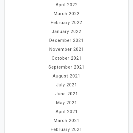
April 2022
March 2022
February 2022
January 2022
December 2021
November 2021
October 2021
September 2021
August 2021
July 2021
June 2021
May 2021
April 2021
March 2021
February 2021