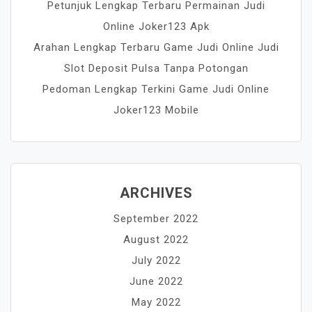
Petunjuk Lengkap Terbaru Permainan Judi
Online Joker123 Apk
Arahan Lengkap Terbaru Game Judi Online Judi
Slot Deposit Pulsa Tanpa Potongan
Pedoman Lengkap Terkini Game Judi Online
Joker123 Mobile
ARCHIVES
September 2022
August 2022
July 2022
June 2022
May 2022