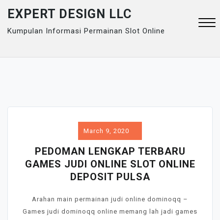
Skip
EXPERT DESIGN LLC
to
Kumpulan Informasi Permainan Slot Online
content
Close
Menu
March 9, 2020
PEDOMAN LENGKAP TERBARU
GAMES JUDI ONLINE SLOT ONLINE
DEPOSIT PULSA
Arahan main permainan judi online dominoqq –
Games judi dominoqq online memang lah jadi games