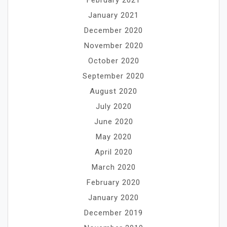
January 2021
December 2020
November 2020
October 2020
September 2020
August 2020
July 2020
June 2020
May 2020
April 2020
March 2020
February 2020
January 2020
December 2019