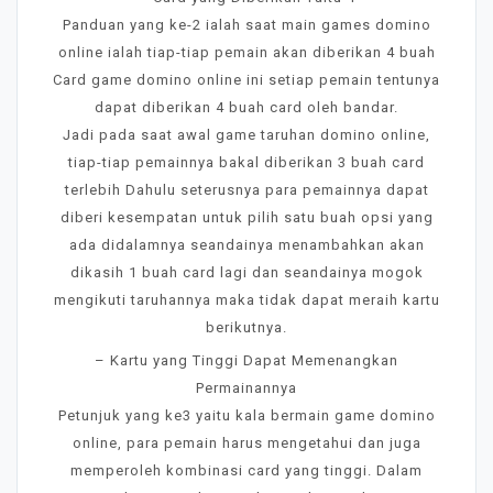
Panduan yang ke-2 ialah saat main games domino
online ialah tiap-tiap pemain akan diberikan 4 buah
Card game domino online ini setiap pemain tentunya
dapat diberikan 4 buah card oleh bandar.
Jadi pada saat awal game taruhan domino online,
tiap-tiap pemainnya bakal diberikan 3 buah card
terlebih Dahulu seterusnya para pemainnya dapat
diberi kesempatan untuk pilih satu buah opsi yang
ada didalamnya seandainya menambahkan akan
dikasih 1 buah card lagi dan seandainya mogok
mengikuti taruhannya maka tidak dapat meraih kartu
berikutnya.
– Kartu yang Tinggi Dapat Memenangkan
Permainannya
Petunjuk yang ke3 yaitu kala bermain game domino
online, para pemain harus mengetahui dan juga
memperoleh kombinasi card yang tinggi. Dalam