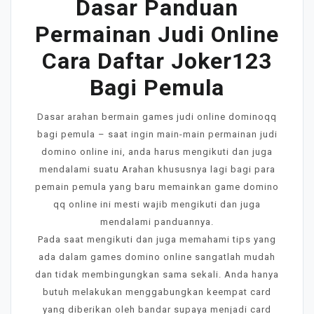
Dasar Panduan
Permainan Judi Online
Cara Daftar Joker123
Bagi Pemula
Dasar arahan bermain games judi online dominoqq
bagi pemula – saat ingin main-main permainan judi
domino online ini, anda harus mengikuti dan juga
mendalami suatu Arahan khususnya lagi bagi para
pemain pemula yang baru memainkan game domino
qq online ini mesti wajib mengikuti dan juga
mendalami panduannya.
Pada saat mengikuti dan juga memahami tips yang
ada dalam games domino online sangatlah mudah
dan tidak membingungkan sama sekali. Anda hanya
butuh melakukan menggabungkan keempat card
yang diberikan oleh bandar supaya menjadi card