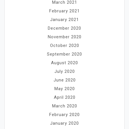
March 2021
February 2021
January 2021
December 2020
November 2020
October 2020
September 2020
August 2020
July 2020
June 2020
May 2020
April 2020
March 2020
February 2020
January 2020