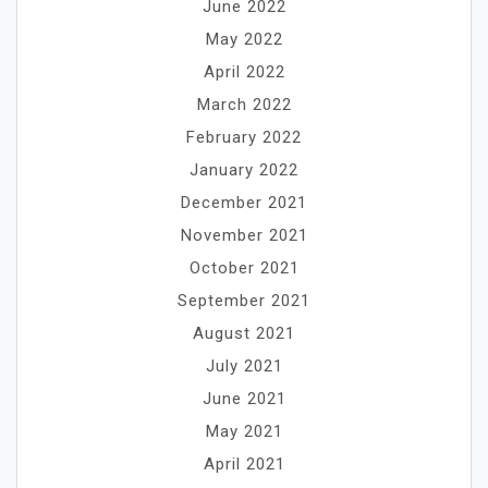
June 2022
May 2022
April 2022
March 2022
February 2022
January 2022
December 2021
November 2021
October 2021
September 2021
August 2021
July 2021
June 2021
May 2021
April 2021