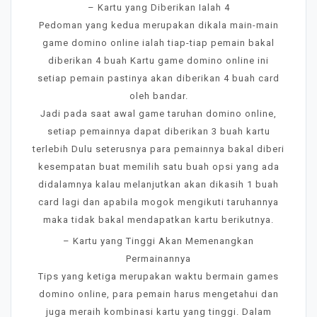
– Kartu yang Diberikan Ialah 4
Pedoman yang kedua merupakan dikala main-main
game domino online ialah tiap-tiap pemain bakal
diberikan 4 buah Kartu game domino online ini
setiap pemain pastinya akan diberikan 4 buah card
oleh bandar.
Jadi pada saat awal game taruhan domino online,
setiap pemainnya dapat diberikan 3 buah kartu
terlebih Dulu seterusnya para pemainnya bakal diberi
kesempatan buat memilih satu buah opsi yang ada
didalamnya kalau melanjutkan akan dikasih 1 buah
card lagi dan apabila mogok mengikuti taruhannya
maka tidak bakal mendapatkan kartu berikutnya.
– Kartu yang Tinggi Akan Memenangkan
Permainannya
Tips yang ketiga merupakan waktu bermain games
domino online, para pemain harus mengetahui dan
juga meraih kombinasi kartu yang tinggi. Dalam