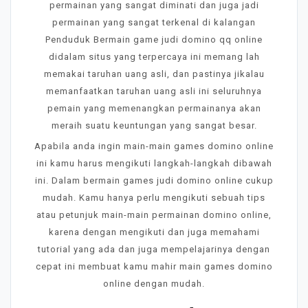
permainan yang sangat diminati dan juga jadi
permainan yang sangat terkenal di kalangan
Penduduk Bermain game judi domino qq online
didalam situs yang terpercaya ini memang lah
memakai taruhan uang asli, dan pastinya jikalau
memanfaatkan taruhan uang asli ini seluruhnya
pemain yang memenangkan permainanya akan
meraih suatu keuntungan yang sangat besar.
Apabila anda ingin main-main games domino online
ini kamu harus mengikuti langkah-langkah dibawah
ini. Dalam bermain games judi domino online cukup
mudah. Kamu hanya perlu mengikuti sebuah tips
atau petunjuk main-main permainan domino online,
karena dengan mengikuti dan juga memahami
tutorial yang ada dan juga mempelajarinya dengan
cepat ini membuat kamu mahir main games domino
online dengan mudah.