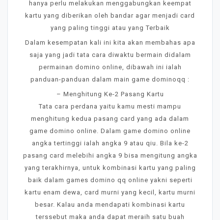
hanya perlu melakukan menggabungkan keempat
kartu yang diberikan oleh bandar agar menjadi card
yang paling tinggi atau yang Terbaik
Dalam kesempatan kali ini kita akan membahas apa
saja yang jadi tata cara diwaktu bermain didalam
permainan domino online, dibawah ini ialah
panduan-panduan dalam main game dominoqq :
– Menghitung Ke-2 Pasang Kartu
Tata cara perdana yaitu kamu mesti mampu
menghitung kedua pasang card yang ada dalam
game domino online. Dalam game domino online
angka tertinggi ialah angka 9 atau qiu. Bila ke-2
pasang card melebihi angka 9 bisa mengitung angka
yang terakhirnya, untuk kombinasi kartu yang paling
baik dalam games domino qq online yakni seperti
kartu enam dewa, card murni yang kecil, kartu murni
besar. Kalau anda mendapati kombinasi kartu
terssebut maka anda dapat meraih satu buah