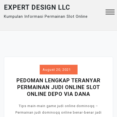
Skip
EXPERT DESIGN LLC
to
Kumpulan Informasi Permainan Slot Online
content
Close
Menu
August 20, 2021
PEDOMAN LENGKAP TERANYAR
PERMAINAN JUDI ONLINE SLOT
ONLINE DEPO VIA DANA
Tips main-main game judi online dominoqq –
Permainan judi dominoqq online benar-benar jadi