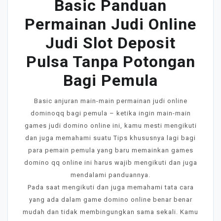
Basic Panduan
Permainan Judi Online
Judi Slot Deposit
Pulsa Tanpa Potongan
Bagi Pemula
Basic anjuran main-main permainan judi online
dominoqq bagi pemula – ketika ingin main-main
games judi domino online ini, kamu mesti mengikuti
dan juga memahami suatu Tips khususnya lagi bagi
para pemain pemula yang baru memainkan games
domino qq online ini harus wajib mengikuti dan juga
mendalami panduannya.
Pada saat mengikuti dan juga memahami tata cara
yang ada dalam game domino online benar benar
mudah dan tidak membingungkan sama sekali. Kamu