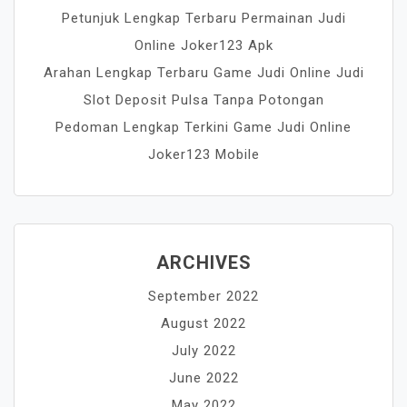
Petunjuk Lengkap Terbaru Permainan Judi
Online Joker123 Apk
Arahan Lengkap Terbaru Game Judi Online Judi
Slot Deposit Pulsa Tanpa Potongan
Pedoman Lengkap Terkini Game Judi Online
Joker123 Mobile
ARCHIVES
September 2022
August 2022
July 2022
June 2022
May 2022