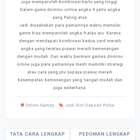
juga memperoleh kombinasi kartu yang tinggi.
Dalam game domino online angka 9 yaitu angka
yang Paling atas
Jadi diusahakan para pemainnya waktu memulai
game bisa memperoleh angka 9 atau qiu. Karena
dengan mendapati kombinasi kedua card meraih
angka yang teratas piawai meraih kemenangan
dengan mudah. Dan waktu bermain games domino
online juga para pemainnya mesti memiliki strategi
atau cara yang jitu supaya piawai meraih
kesempatan kemenangan yang sangat mudah dan
juga sederhana.
Online Games
Judi Slot Deposit Pulsa
Post
TATA CARA LENGKAP
PEDOMAN LENGKAP