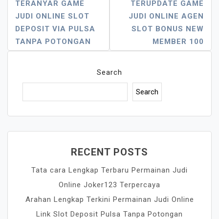
TERANYAR GAME
TERUPDATE GAME
Navigation
JUDI ONLINE SLOT
JUDI ONLINE AGEN
DEPOSIT VIA PULSA
SLOT BONUS NEW
TANPA POTONGAN
MEMBER 100
Search
Search
RECENT POSTS
Tata cara Lengkap Terbaru Permainan Judi
Online Joker123 Terpercaya
Arahan Lengkap Terkini Permainan Judi Online
Link Slot Deposit Pulsa Tanpa Potongan