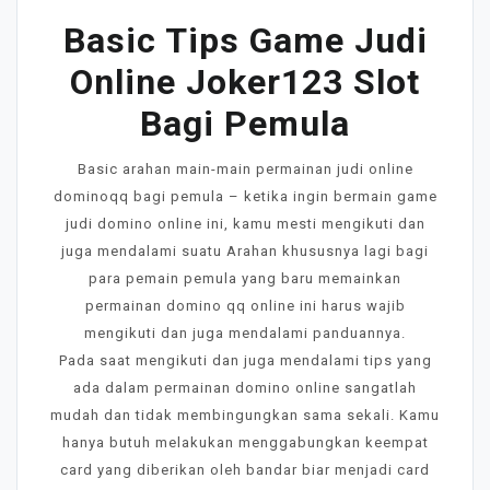
Basic Tips Game Judi
Online Joker123 Slot
Bagi Pemula
Basic arahan main-main permainan judi online
dominoqq bagi pemula – ketika ingin bermain game
judi domino online ini, kamu mesti mengikuti dan
juga mendalami suatu Arahan khususnya lagi bagi
para pemain pemula yang baru memainkan
permainan domino qq online ini harus wajib
mengikuti dan juga mendalami panduannya.
Pada saat mengikuti dan juga mendalami tips yang
ada dalam permainan domino online sangatlah
mudah dan tidak membingungkan sama sekali. Kamu
hanya butuh melakukan menggabungkan keempat
card yang diberikan oleh bandar biar menjadi card