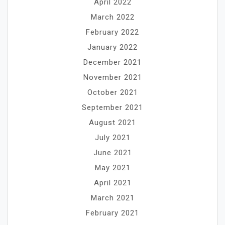
April 2022
March 2022
February 2022
January 2022
December 2021
November 2021
October 2021
September 2021
August 2021
July 2021
June 2021
May 2021
April 2021
March 2021
February 2021