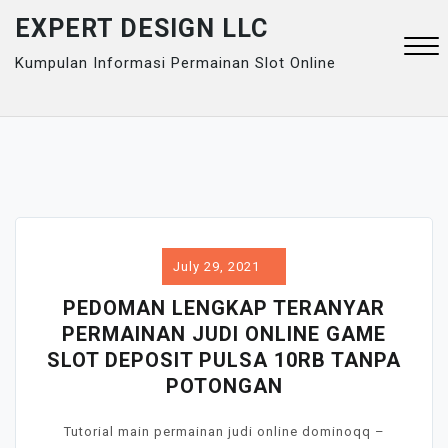
Skip
EXPERT DESIGN LLC
to
Kumpulan Informasi Permainan Slot Online
content
Close
Menu
July 29, 2021
PEDOMAN LENGKAP TERANYAR
PERMAINAN JUDI ONLINE GAME
SLOT DEPOSIT PULSA 10RB TANPA
POTONGAN
Tutorial main permainan judi online dominoqq –