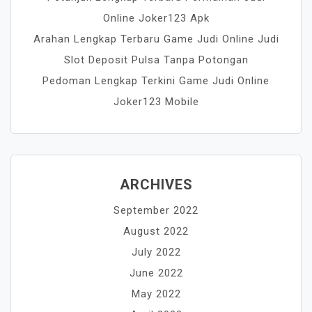
Online Joker123 Apk
Arahan Lengkap Terbaru Game Judi Online Judi
Slot Deposit Pulsa Tanpa Potongan
Pedoman Lengkap Terkini Game Judi Online
Joker123 Mobile
ARCHIVES
September 2022
August 2022
July 2022
June 2022
May 2022