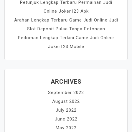
Petunjuk Lengkap Terbaru Permainan Judi
Online Joker123 Apk
Arahan Lengkap Terbaru Game Judi Online Judi
Slot Deposit Pulsa Tanpa Potongan
Pedoman Lengkap Terkini Game Judi Online
Joker123 Mobile
ARCHIVES
September 2022
August 2022
July 2022
June 2022
May 2022