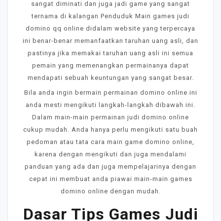
sangat diminati dan juga jadi game yang sangat
ternama di kalangan Penduduk Main games judi
domino qq online didalam website yang terpercaya
ini benar-benar memanfaatkan taruhan uang asli, dan
pastinya jika memakai taruhan uang asli ini semua
pemain yang memenangkan permainanya dapat
mendapati sebuah keuntungan yang sangat besar.
Bila anda ingin bermain permainan domino online ini
anda mesti mengikuti langkah-langkah dibawah ini.
Dalam main-main permainan judi domino online
cukup mudah. Anda hanya perlu mengikuti satu buah
pedoman atau tata cara main game domino online,
karena dengan mengikuti dan juga mendalami
panduan yang ada dan juga mempelajarinya dengan
cepat ini membuat anda piawai main-main games
domino online dengan mudah.
Dasar Tips Games Judi