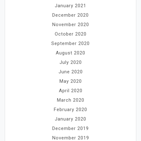
January 2021
December 2020
November 2020
October 2020
September 2020
August 2020
July 2020
June 2020
May 2020
April 2020
March 2020
February 2020
January 2020
December 2019
November 2019