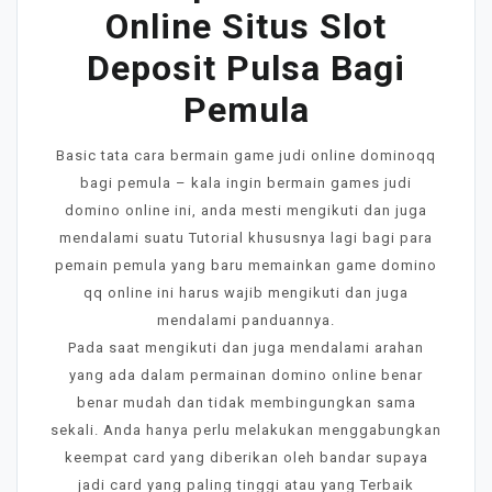
Online Situs Slot
Deposit Pulsa Bagi
Pemula
Basic tata cara bermain game judi online dominoqq
bagi pemula – kala ingin bermain games judi
domino online ini, anda mesti mengikuti dan juga
mendalami suatu Tutorial khususnya lagi bagi para
pemain pemula yang baru memainkan game domino
qq online ini harus wajib mengikuti dan juga
mendalami panduannya.
Pada saat mengikuti dan juga mendalami arahan
yang ada dalam permainan domino online benar
benar mudah dan tidak membingungkan sama
sekali. Anda hanya perlu melakukan menggabungkan
keempat card yang diberikan oleh bandar supaya
jadi card yang paling tinggi atau yang Terbaik