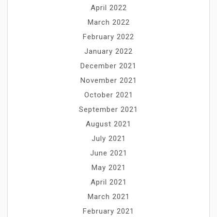
April 2022
March 2022
February 2022
January 2022
December 2021
November 2021
October 2021
September 2021
August 2021
July 2021
June 2021
May 2021
April 2021
March 2021
February 2021