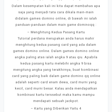
Dalam kesempatan kali ini kita dapat membahas apa
saja yang menjadi tata cara dikala main-main
didalam games domino online, di bawah ini ialah
panduan-panduan dalam main game dominoqq :
– Menghitung Kedua Pasang Kartu
Tutorial perdana merupakan anda harus mahir
menghitung kedua pasang card yang ada dalam
games domino online. Dalam games domino online
angka paling atas ialah angka 9 atau qiu. Apabila
kedua pasang kartu melebihi angka 9 bisa
mengitung angka yang terakhirnya, buat kombinasi
card yang paling baik dalam game domino qq online
adalah seperti card enam dewa, card murni yang
kecil, card murni besar. Kalau anda mendapatkan
kombinasi kartu terssebut maka kamu mampu
mendapati sebuah jackpot.
– Kartu yang Diberikan Yaitu 4