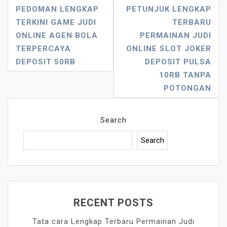
Post
PEDOMAN LENGKAP
PETUNJUK LENGKAP
TERKINI GAME JUDI
TERBARU
Navigation
ONLINE AGEN BOLA
PERMAINAN JUDI
TERPERCAYA
ONLINE SLOT JOKER
DEPOSIT 50RB
DEPOSIT PULSA
10RB TANPA
POTONGAN
Search
Search
RECENT POSTS
Tata cara Lengkap Terbaru Permainan Judi