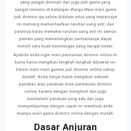
yang sangat diminati dan juga jadi game yang
sangat ternama di kalangan Warga Main-main game
judi domino qq online didalam situs yang terpercaya
ini memang memanfaatkan taruhan uang asli, dan
pastinya kalau memakai taruhan uang asli ini semua
pemain yang memenangkan permainanya dapat
meraih satu buah keuntungan yang sangat besar.
Apabila anda ingin main permainan domino online ini
kamu harus mengikuti langkah-langkah dibawah ini.
Dalam main-main games judi domino online cukup
mudah. Anda hanya butuh mengikuti sebuah
panduan atau panduan main permainan domino
online, karena dengan mengikuti dan juga
mendalami panduan yang ada dan juga
mempelajarinya dengan cepat ini membuat anda
mampu main game domino online dengan mudah.
Dasar Anjuran