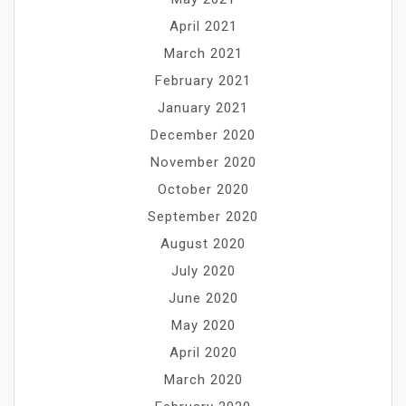
April 2021
March 2021
February 2021
January 2021
December 2020
November 2020
October 2020
September 2020
August 2020
July 2020
June 2020
May 2020
April 2020
March 2020