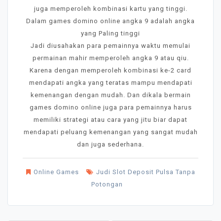
juga memperoleh kombinasi kartu yang tinggi.
Dalam games domino online angka 9 adalah angka
yang Paling tinggi
Jadi diusahakan para pemainnya waktu memulai
permainan mahir memperoleh angka 9 atau qiu.
Karena dengan memperoleh kombinasi ke-2 card
mendapati angka yang teratas mampu mendapati
kemenangan dengan mudah. Dan dikala bermain
games domino online juga para pemainnya harus
memiliki strategi atau cara yang jitu biar dapat
mendapati peluang kemenangan yang sangat mudah
dan juga sederhana.
Online Games
Judi Slot Deposit Pulsa Tanpa
Potongan