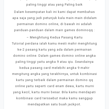
paling tinggi atau yang Paling baik
Dalam kesempatan kali ini kami dapat membahas
apa saja yang jadi petunjuk kala main-main didalam
permainan domino online, di bawah ini adalah
panduan-panduan dalam main games dominoqq :
– Menghitung Kedua Pasang Kartu
Tutorial perdana ialah kamu mesti mahir menghitung
ke-2 pasang kartu yang ada dalam permainan
domino online. Dalam games domino online angka
paling tinggi yaitu angka 9 atau qiu. Seandainya
kedua pasang card melebihi angka 9 mahir
mengitung angka yang terakhirnya, untuk kombinasi
kartu yang terbaik dalam permainan domino qq
online yaitu seperti card enam dewa, kartu murni
yang kecil, kartu murni besar. Bila kamu mendapati
kombinasi card terssebut maka kamu sanggup
mendapatkan satu buah jackpot.