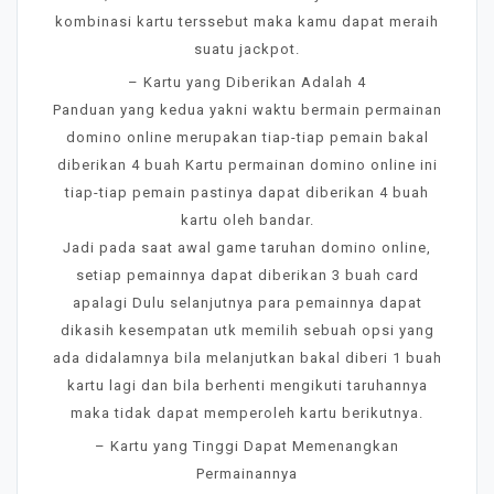
kombinasi kartu terssebut maka kamu dapat meraih
suatu jackpot.
– Kartu yang Diberikan Adalah 4
Panduan yang kedua yakni waktu bermain permainan
domino online merupakan tiap-tiap pemain bakal
diberikan 4 buah Kartu permainan domino online ini
tiap-tiap pemain pastinya dapat diberikan 4 buah
kartu oleh bandar.
Jadi pada saat awal game taruhan domino online,
setiap pemainnya dapat diberikan 3 buah card
apalagi Dulu selanjutnya para pemainnya dapat
dikasih kesempatan utk memilih sebuah opsi yang
ada didalamnya bila melanjutkan bakal diberi 1 buah
kartu lagi dan bila berhenti mengikuti taruhannya
maka tidak dapat memperoleh kartu berikutnya.
– Kartu yang Tinggi Dapat Memenangkan
Permainannya