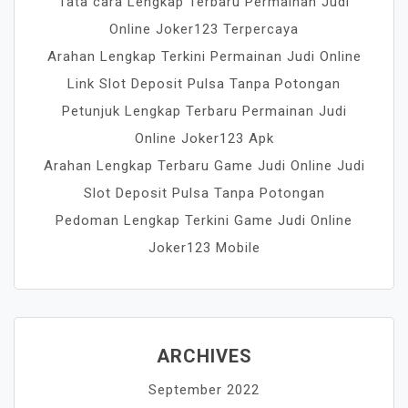
Tata cara Lengkap Terbaru Permainan Judi
Online Joker123 Terpercaya
Arahan Lengkap Terkini Permainan Judi Online
Link Slot Deposit Pulsa Tanpa Potongan
Petunjuk Lengkap Terbaru Permainan Judi
Online Joker123 Apk
Arahan Lengkap Terbaru Game Judi Online Judi
Slot Deposit Pulsa Tanpa Potongan
Pedoman Lengkap Terkini Game Judi Online
Joker123 Mobile
ARCHIVES
September 2022