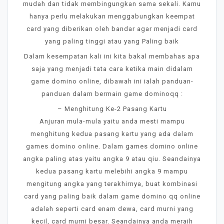
mudah dan tidak membingungkan sama sekali. Kamu
hanya perlu melakukan menggabungkan keempat
card yang diberikan oleh bandar agar menjadi card
yang paling tinggi atau yang Paling baik
Dalam kesempatan kali ini kita bakal membahas apa
saja yang menjadi tata cara ketika main didalam
game domino online, dibawah ini ialah panduan-
panduan dalam bermain game dominoqq :
– Menghitung Ke-2 Pasang Kartu
Anjuran mula-mula yaitu anda mesti mampu
menghitung kedua pasang kartu yang ada dalam
games domino online. Dalam games domino online
angka paling atas yaitu angka 9 atau qiu. Seandainya
kedua pasang kartu melebihi angka 9 mampu
mengitung angka yang terakhirnya, buat kombinasi
card yang paling baik dalam game domino qq online
adalah seperti card enam dewa, card murni yang
kecil, card murni besar. Seandainya anda meraih