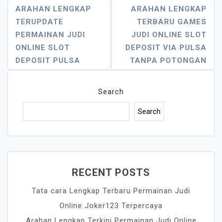
Post
ARAHAN LENGKAP
ARAHAN LENGKAP
TERUPDATE
TERBARU GAMES
Navigation
PERMAINAN JUDI
JUDI ONLINE SLOT
ONLINE SLOT
DEPOSIT VIA PULSA
DEPOSIT PULSA
TANPA POTONGAN
Search
Search
RECENT POSTS
Tata cara Lengkap Terbaru Permainan Judi
Online Joker123 Terpercaya
Arahan Lengkap Terkini Permainan Judi Online