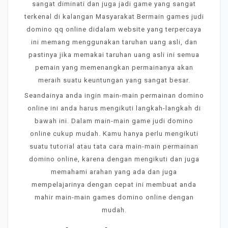
sangat diminati dan juga jadi game yang sangat
terkenal di kalangan Masyarakat Bermain games judi
domino qq online didalam website yang terpercaya
ini memang menggunakan taruhan uang asli, dan
pastinya jika memakai taruhan uang asli ini semua
pemain yang memenangkan permainanya akan
meraih suatu keuntungan yang sangat besar.
Seandainya anda ingin main-main permainan domino
online ini anda harus mengikuti langkah-langkah di
bawah ini. Dalam main-main game judi domino
online cukup mudah. Kamu hanya perlu mengikuti
suatu tutorial atau tata cara main-main permainan
domino online, karena dengan mengikuti dan juga
memahami arahan yang ada dan juga
mempelajarinya dengan cepat ini membuat anda
mahir main-main games domino online dengan
mudah.