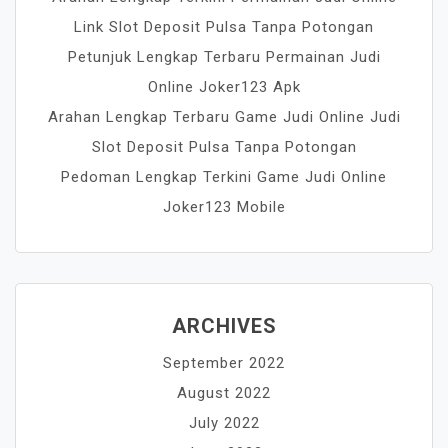
Link Slot Deposit Pulsa Tanpa Potongan
Petunjuk Lengkap Terbaru Permainan Judi
Online Joker123 Apk
Arahan Lengkap Terbaru Game Judi Online Judi
Slot Deposit Pulsa Tanpa Potongan
Pedoman Lengkap Terkini Game Judi Online
Joker123 Mobile
ARCHIVES
September 2022
August 2022
July 2022