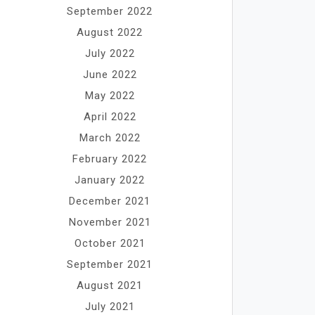
September 2022
August 2022
July 2022
June 2022
May 2022
April 2022
March 2022
February 2022
January 2022
December 2021
November 2021
October 2021
September 2021
August 2021
July 2021