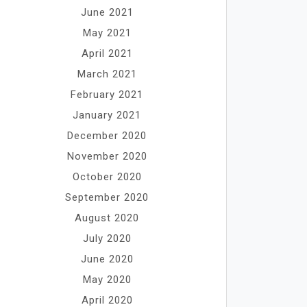
June 2021
May 2021
April 2021
March 2021
February 2021
January 2021
December 2020
November 2020
October 2020
September 2020
August 2020
July 2020
June 2020
May 2020
April 2020