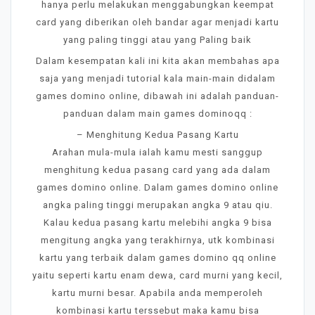
hanya perlu melakukan menggabungkan keempat
card yang diberikan oleh bandar agar menjadi kartu
yang paling tinggi atau yang Paling baik
Dalam kesempatan kali ini kita akan membahas apa
saja yang menjadi tutorial kala main-main didalam
games domino online, dibawah ini adalah panduan-
panduan dalam main games dominoqq :
– Menghitung Kedua Pasang Kartu
Arahan mula-mula ialah kamu mesti sanggup
menghitung kedua pasang card yang ada dalam
games domino online. Dalam games domino online
angka paling tinggi merupakan angka 9 atau qiu.
Kalau kedua pasang kartu melebihi angka 9 bisa
mengitung angka yang terakhirnya, utk kombinasi
kartu yang terbaik dalam games domino qq online
yaitu seperti kartu enam dewa, card murni yang kecil,
kartu murni besar. Apabila anda memperoleh
kombinasi kartu terssebut maka kamu bisa