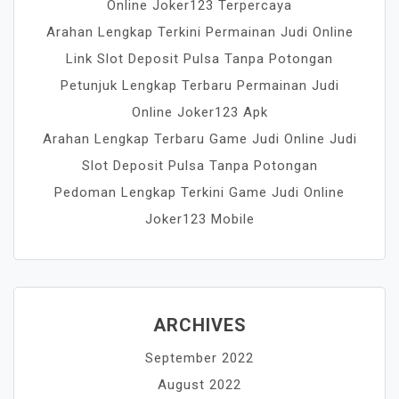
Online Joker123 Terpercaya
Arahan Lengkap Terkini Permainan Judi Online
Link Slot Deposit Pulsa Tanpa Potongan
Petunjuk Lengkap Terbaru Permainan Judi
Online Joker123 Apk
Arahan Lengkap Terbaru Game Judi Online Judi
Slot Deposit Pulsa Tanpa Potongan
Pedoman Lengkap Terkini Game Judi Online
Joker123 Mobile
ARCHIVES
September 2022
August 2022