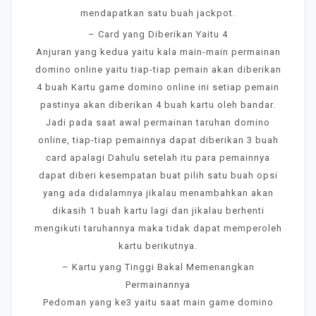
mendapatkan satu buah jackpot.
– Card yang Diberikan Yaitu 4
Anjuran yang kedua yaitu kala main-main permainan
domino online yaitu tiap-tiap pemain akan diberikan
4 buah Kartu game domino online ini setiap pemain
pastinya akan diberikan 4 buah kartu oleh bandar.
Jadi pada saat awal permainan taruhan domino
online, tiap-tiap pemainnya dapat diberikan 3 buah
card apalagi Dahulu setelah itu para pemainnya
dapat diberi kesempatan buat pilih satu buah opsi
yang ada didalamnya jikalau menambahkan akan
dikasih 1 buah kartu lagi dan jikalau berhenti
mengikuti taruhannya maka tidak dapat memperoleh
kartu berikutnya.
– Kartu yang Tinggi Bakal Memenangkan
Permainannya
Pedoman yang ke3 yaitu saat main game domino