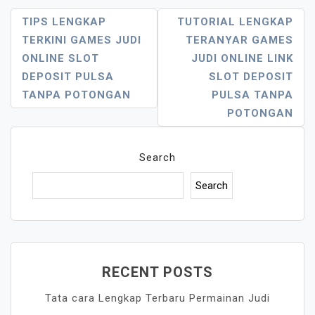
Post
TIPS LENGKAP
TUTORIAL LENGKAP
TERKINI GAMES JUDI
TERANYAR GAMES
Navigation
ONLINE SLOT
JUDI ONLINE LINK
DEPOSIT PULSA
SLOT DEPOSIT
TANPA POTONGAN
PULSA TANPA
POTONGAN
Search
Search
RECENT POSTS
Tata cara Lengkap Terbaru Permainan Judi