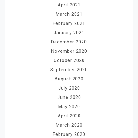
April 2021
March 2021
February 2021
January 2021
December 2020
November 2020
October 2020
September 2020
August 2020
July 2020
June 2020
May 2020
April 2020
March 2020
February 2020