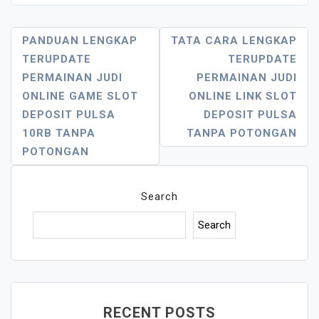
Post
PANDUAN LENGKAP
TATA CARA LENGKAP
TERUPDATE
TERUPDATE
Navigation
PERMAINAN JUDI
PERMAINAN JUDI
ONLINE GAME SLOT
ONLINE LINK SLOT
DEPOSIT PULSA
DEPOSIT PULSA
10RB TANPA
TANPA POTONGAN
POTONGAN
Search
Search
RECENT POSTS