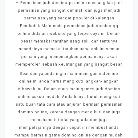
– Permainan judi dominoqq online memang lah jadi
permainan yang sangat diminati dan juga menjadi
permainan yang sangat populer di kalangan
Penduduk Main-main permainan judi domino qq
online didalam website yang terpercaya ini benar-
benar memakai taruhan uang asli, dan tentunya
seandainya memakai taruhan uang asli ini semua
pemain yang memenangkan permainanya akan
memperoleh sebuah keuntungan yang sangat besar.
Seandainya anda ingin main-main game domino
online ini anda harus mengikuti langkah-langkah
dibawah ini. Dalam main-main games judi domino
online cukup mudah. Anda hanya butuh mengikuti
satu buah tata cara atau anjuran bermain permainan
domino online, karena dengan mengikuti dan juga
memahami tutorial yang ada dan juga
mempelajarinya dengan cepat ini membuat anda
mampu bermain game domino online dengan mudah.