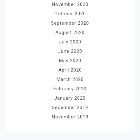
November 2020
October 2020
September 2020
August 2020
July 2020
June 2020
May 2020
April 2020
March 2020
February 2020
January 2020
December 2019
November 2019