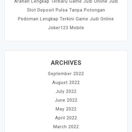
Arahan Lengkap Terbaru Game Judi Online Judi
Slot Deposit Pulsa Tanpa Potongan
Pedoman Lengkap Terkini Game Judi Online
Joker123 Mobile
ARCHIVES
September 2022
August 2022
July 2022
June 2022
May 2022
April 2022
March 2022