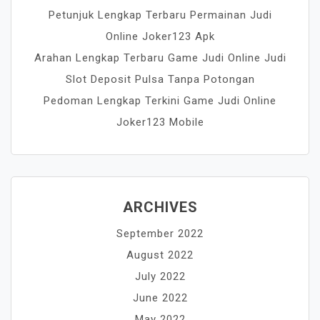
Petunjuk Lengkap Terbaru Permainan Judi
Online Joker123 Apk
Arahan Lengkap Terbaru Game Judi Online Judi
Slot Deposit Pulsa Tanpa Potongan
Pedoman Lengkap Terkini Game Judi Online
Joker123 Mobile
ARCHIVES
September 2022
August 2022
July 2022
June 2022
May 2022