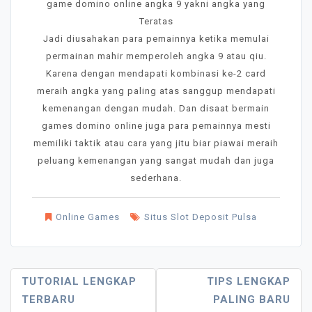
game domino online angka 9 yakni angka yang
Teratas
Jadi diusahakan para pemainnya ketika memulai
permainan mahir memperoleh angka 9 atau qiu.
Karena dengan mendapati kombinasi ke-2 card
meraih angka yang paling atas sanggup mendapati
kemenangan dengan mudah. Dan disaat bermain
games domino online juga para pemainnya mesti
memiliki taktik atau cara yang jitu biar piawai meraih
peluang kemenangan yang sangat mudah dan juga
sederhana.
Online Games
Situs Slot Deposit Pulsa
Post
TUTORIAL LENGKAP
TIPS LENGKAP
TERBARU
PALING BARU
Navigation