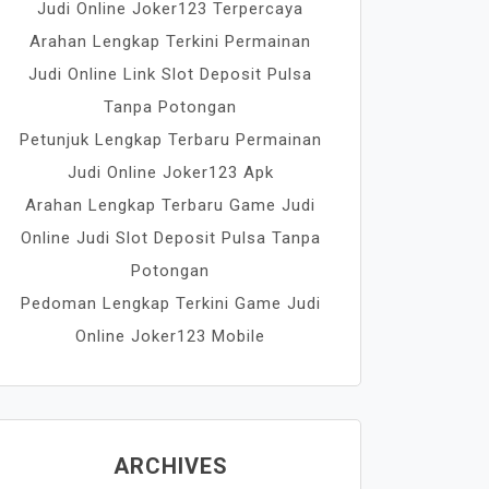
Judi Online Joker123 Terpercaya
Arahan Lengkap Terkini Permainan
Judi Online Link Slot Deposit Pulsa
Tanpa Potongan
Petunjuk Lengkap Terbaru Permainan
Judi Online Joker123 Apk
Arahan Lengkap Terbaru Game Judi
Online Judi Slot Deposit Pulsa Tanpa
Potongan
Pedoman Lengkap Terkini Game Judi
Online Joker123 Mobile
ARCHIVES