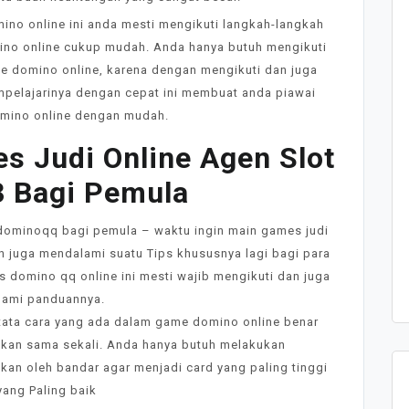
no online ini anda mesti mengikuti langkah-langkah
ino online cukup mudah. Anda hanya butuh mengikuti
 domino online, karena dengan mengikuti dan juga
pelajarinya dengan cepat ini membuat anda piawai
mino online dengan mudah.
es Judi Online Agen Slot
 Bagi Pemula
 dominoqq bagi pemula – waktu ingin main games judi
n juga mendalami suatu Tips khususnya lagi bagi para
domino qq online ini mesti wajib mengikuti dan juga
ami panduannya.
tata cara yang ada dalam game domino online benar
kan sama sekali. Anda hanya butuh melakukan
an oleh bandar agar menjadi card yang paling tinggi
yang Paling baik