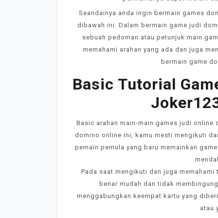
Seandainya anda ingin bermain games domi
dibawah ini. Dalam bermain game judi dom
sebuah pedoman atau petunjuk main game
memahami arahan yang ada dan juga mem
bermain game do
Basic Tutorial Gam
Joker123
Basic arahan main-main games judi online
domino online ini, kamu mesti mengikuti da
pemain pemula yang baru memainkan games 
mendal
Pada saat mengikuti dan juga memahami 
benar mudah dan tidak membingung
menggabungkan keempat kartu yang diberik
atau 