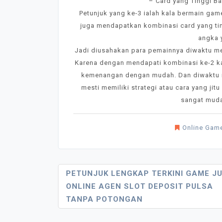
– Card yang Tinggi 
Petunjuk yang ke-3 ialah kala bermain ga
juga mendapatkan kombinasi card yang ti
angka y
Jadi diusahakan para pemainnya diwaktu m
Karena dengan mendapati kombinasi ke-2 ka
kemenangan dengan mudah. Dan diwaktu 
mesti memiliki strategi atau cara yang j
sangat muda
Online Gam
Post
PETUNJUK LENGKAP TERKINI GAME JU
ONLINE AGEN SLOT DEPOSIT PULSA
Navigation
TANPA POTONGAN