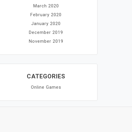
March 2020
February 2020
January 2020
December 2019
November 2019
CATEGORIES
Online Games