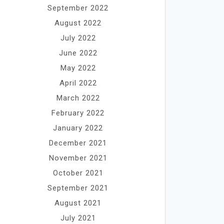
September 2022
August 2022
July 2022
June 2022
May 2022
April 2022
March 2022
February 2022
January 2022
December 2021
November 2021
October 2021
September 2021
August 2021
July 2021