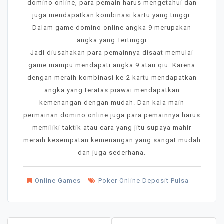
domino online, para pemain harus mengetahui dan
juga mendapatkan kombinasi kartu yang tinggi.
Dalam game domino online angka 9 merupakan
angka yang Tertinggi
Jadi diusahakan para pemainnya disaat memulai
game mampu mendapati angka 9 atau qiu. Karena
dengan meraih kombinasi ke-2 kartu mendapatkan
angka yang teratas piawai mendapatkan
kemenangan dengan mudah. Dan kala main
permainan domino online juga para pemainnya harus
memiliki taktik atau cara yang jitu supaya mahir
meraih kesempatan kemenangan yang sangat mudah
dan juga sederhana.
Online Games
Poker Online Deposit Pulsa