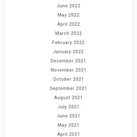
June 2022
May 2022
April 2022
March 2022
February 2022
January 2022
December 2021
November 2021
October 2021
September 2021
August 2021
July 2021
June 2021
May 2021
April 2021