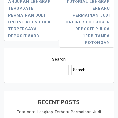
Post
ANJURAN LENGKAP
TUTORIAL LENGKAP
TERUPDATE
TERBARU
Navigation
PERMAINAN JUDI
PERMAINAN JUDI
ONLINE AGEN BOLA
ONLINE SLOT JOKER
TERPERCAYA
DEPOSIT PULSA
DEPOSIT 50RB
10RB TANPA
POTONGAN
Search
Search
RECENT POSTS
Tata cara Lengkap Terbaru Permainan Judi