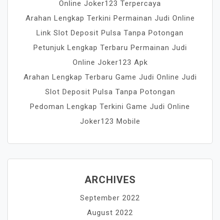
Online Joker123 Terpercaya
Arahan Lengkap Terkini Permainan Judi Online
Link Slot Deposit Pulsa Tanpa Potongan
Petunjuk Lengkap Terbaru Permainan Judi
Online Joker123 Apk
Arahan Lengkap Terbaru Game Judi Online Judi
Slot Deposit Pulsa Tanpa Potongan
Pedoman Lengkap Terkini Game Judi Online
Joker123 Mobile
ARCHIVES
September 2022
August 2022