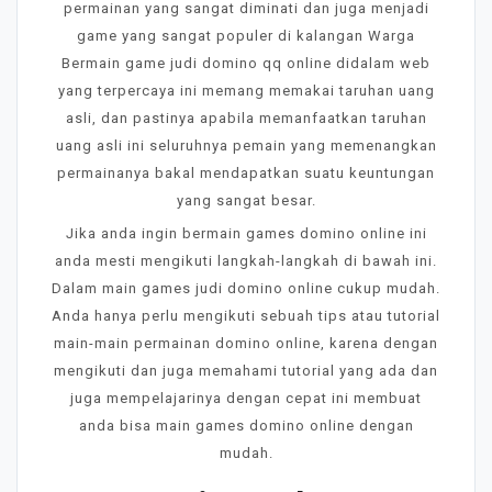
permainan yang sangat diminati dan juga menjadi
game yang sangat populer di kalangan Warga
Bermain game judi domino qq online didalam web
yang terpercaya ini memang memakai taruhan uang
asli, dan pastinya apabila memanfaatkan taruhan
uang asli ini seluruhnya pemain yang memenangkan
permainanya bakal mendapatkan suatu keuntungan
yang sangat besar.
Jika anda ingin bermain games domino online ini
anda mesti mengikuti langkah-langkah di bawah ini.
Dalam main games judi domino online cukup mudah.
Anda hanya perlu mengikuti sebuah tips atau tutorial
main-main permainan domino online, karena dengan
mengikuti dan juga memahami tutorial yang ada dan
juga mempelajarinya dengan cepat ini membuat
anda bisa main games domino online dengan
mudah.