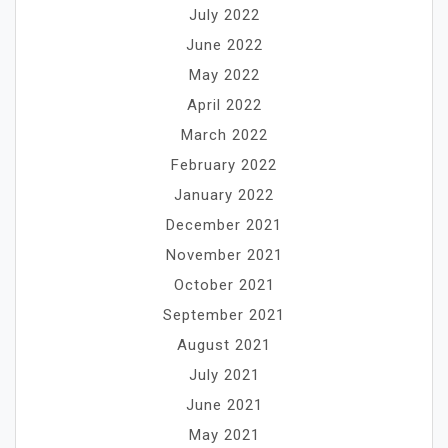
July 2022
June 2022
May 2022
April 2022
March 2022
February 2022
January 2022
December 2021
November 2021
October 2021
September 2021
August 2021
July 2021
June 2021
May 2021