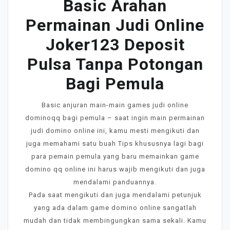
Basic Arahan
Permainan Judi Online
Joker123 Deposit
Pulsa Tanpa Potongan
Bagi Pemula
Basic anjuran main-main games judi online
dominoqq bagi pemula – saat ingin main permainan
judi domino online ini, kamu mesti mengikuti dan
juga memahami satu buah Tips khususnya lagi bagi
para pemain pemula yang baru memainkan game
domino qq online ini harus wajib mengikuti dan juga
mendalami panduannya.
Pada saat mengikuti dan juga mendalami petunjuk
yang ada dalam game domino online sangatlah
mudah dan tidak membingungkan sama sekali. Kamu