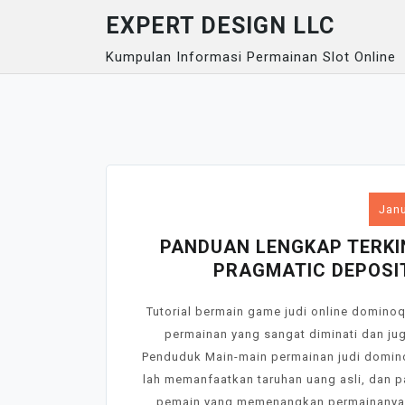
Skip
EXPERT DESIGN LLC
to
Kumpulan Informasi Permainan Slot Online
content
Janu
PANDUAN LENGKAP TERKIN
PRAGMATIC DEPOSI
Tutorial bermain game judi online domin
permainan yang sangat diminati dan ju
Penduduk Main-main permainan judi domino
lah memanfaatkan taruhan uang asli, dan p
pemain yang memenangkan permainanya b