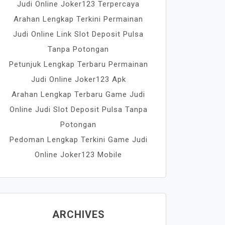
Judi Online Joker123 Terpercaya
Arahan Lengkap Terkini Permainan
Judi Online Link Slot Deposit Pulsa
Tanpa Potongan
Petunjuk Lengkap Terbaru Permainan
Judi Online Joker123 Apk
Arahan Lengkap Terbaru Game Judi
Online Judi Slot Deposit Pulsa Tanpa
Potongan
Pedoman Lengkap Terkini Game Judi
Online Joker123 Mobile
ARCHIVES