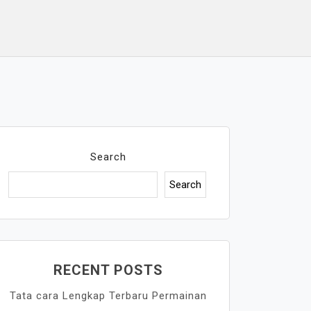
Search
Search
RECENT POSTS
Tata cara Lengkap Terbaru Permainan