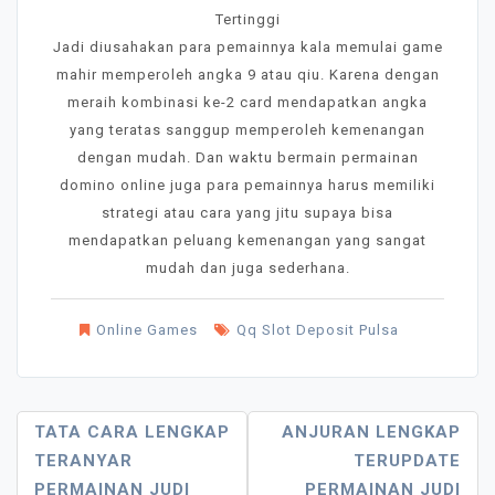
Tertinggi
Jadi diusahakan para pemainnya kala memulai game
mahir memperoleh angka 9 atau qiu. Karena dengan
meraih kombinasi ke-2 card mendapatkan angka
yang teratas sanggup memperoleh kemenangan
dengan mudah. Dan waktu bermain permainan
domino online juga para pemainnya harus memiliki
strategi atau cara yang jitu supaya bisa
mendapatkan peluang kemenangan yang sangat
mudah dan juga sederhana.
Online Games
Qq Slot Deposit Pulsa
Post
TATA CARA LENGKAP
ANJURAN LENGKAP
TERANYAR
TERUPDATE
Navigation
PERMAINAN JUDI
PERMAINAN JUDI