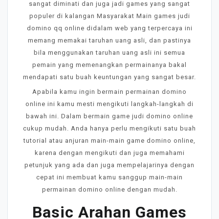
sangat diminati dan juga jadi games yang sangat
populer di kalangan Masyarakat Main games judi
domino qq online didalam web yang terpercaya ini
memang memakai taruhan uang asli, dan pastinya
bila menggunakan taruhan uang asli ini semua
pemain yang memenangkan permainanya bakal
mendapati satu buah keuntungan yang sangat besar.
Apabila kamu ingin bermain permainan domino
online ini kamu mesti mengikuti langkah-langkah di
bawah ini. Dalam bermain game judi domino online
cukup mudah. Anda hanya perlu mengikuti satu buah
tutorial atau anjuran main-main game domino online,
karena dengan mengikuti dan juga memahami
petunjuk yang ada dan juga mempelajarinya dengan
cepat ini membuat kamu sanggup main-main
permainan domino online dengan mudah.
Basic Arahan Games