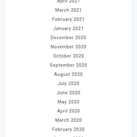
April 2021
March 2021
February 2021
January 2021
December 2020
November 2020
October 2020
September 2020
August 2020
July 2020
June 2020
May 2020
April 2020
March 2020
February 2020