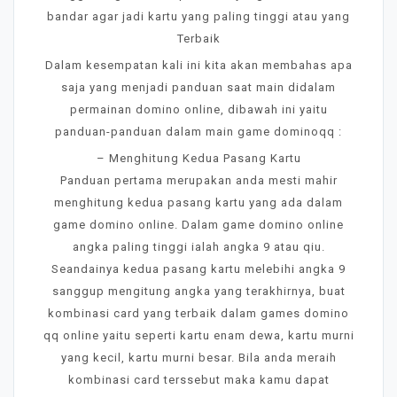
bandar agar jadi kartu yang paling tinggi atau yang
Terbaik
Dalam kesempatan kali ini kita akan membahas apa
saja yang menjadi panduan saat main didalam
permainan domino online, dibawah ini yaitu
panduan-panduan dalam main game dominoqq :
– Menghitung Kedua Pasang Kartu
Panduan pertama merupakan anda mesti mahir
menghitung kedua pasang kartu yang ada dalam
game domino online. Dalam game domino online
angka paling tinggi ialah angka 9 atau qiu.
Seandainya kedua pasang kartu melebihi angka 9
sanggup mengitung angka yang terakhirnya, buat
kombinasi card yang terbaik dalam games domino
qq online yaitu seperti kartu enam dewa, kartu murni
yang kecil, kartu murni besar. Bila anda meraih
kombinasi card terssebut maka kamu dapat