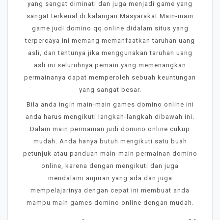
yang sangat diminati dan juga menjadi game yang
sangat terkenal di kalangan Masyarakat Main-main
game judi domino qq online didalam situs yang
terpercaya ini memang memanfaatkan taruhan uang
asli, dan tentunya jika menggunakan taruhan uang
asli ini seluruhnya pemain yang memenangkan
permainanya dapat memperoleh sebuah keuntungan
yang sangat besar.
Bila anda ingin main-main games domino online ini
anda harus mengikuti langkah-langkah dibawah ini.
Dalam main permainan judi domino online cukup
mudah. Anda hanya butuh mengikuti satu buah
petunjuk atau panduan main-main permainan domino
online, karena dengan mengikuti dan juga
mendalami anjuran yang ada dan juga
mempelajarinya dengan cepat ini membuat anda
mampu main games domino online dengan mudah.