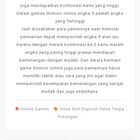
juga mendapatkan kombinasi kartu yang tinggi.
Dalam games domino online angka 9 adalah angka
yang Tertinggi
Jadi diusahakan para pemainnya saat memulai
permainan dapat memperoleh angka 9 atau qiu.
Karena dengan meraih kombinasi ke-2 kartu meraih
angka yang paling tinggi piawai mendapati
kemenangan dengan mudah. Dan dikala bermain
game domino online juga para pemainnya harus
memiliki taktik atau cara yang jitu agar mahir
memperoleh kesempatan kemenangan yang sangat
mudah dan juga sederhana.
Online Games
Situs Slot Deposit Pulsa Tanpa
Potongan