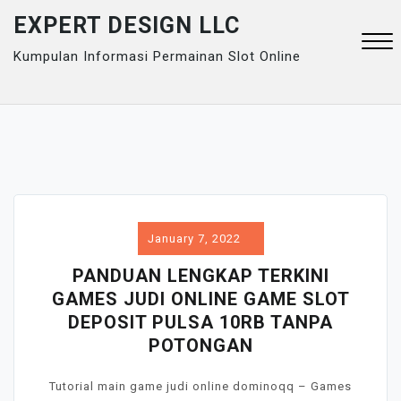
Skip
EXPERT DESIGN LLC
to
Kumpulan Informasi Permainan Slot Online
content
Close
Menu
January 7, 2022
PANDUAN LENGKAP TERKINI
GAMES JUDI ONLINE GAME SLOT
DEPOSIT PULSA 10RB TANPA
POTONGAN
Tutorial main game judi online dominoqq – Games