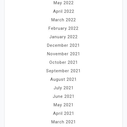
May 2022
April 2022
March 2022
February 2022
January 2022
December 2021
November 2021
October 2021
September 2021
August 2021
July 2021
June 2021
May 2021
April 2021
March 2021