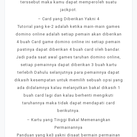
terssebut maka kamu dapat memperoleh suatu
jackpot.
– Card yang Diberikan Yakni 4
Tutorial yang ke-2 adalah ketika main-main games
domino online adalah setiap pemain akan diberikan
4 buah Card game domino online ini setiap pemain
pastinya dapat diberikan 4 buah card oleh bandar.
Jadi pada saat awal games taruhan domino online,
setiap pemainnya dapat diberikan 3 buah kartu
terlebih Dahulu selanjutnya para pemainnya dapat
dikasih kesempatan untuk memilih sebuah opsi yang
ada didalamnya kalau melanjutkan bakal dikasih 1
buah card lagi dan kalau berhenti mengikuti
taruhannya maka tidak dapat mendapati card
berikutnya.
– Kartu yang Tinggi Bakal Memenangkan
Permainannya
Panduan yang ke3 yakni disaat bermain permainan