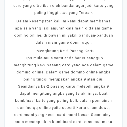
card yang diberikan oleh bandar agar jadi kartu yang
paling tinggi atau yang Terbaik
Dalam kesempatan kali ini kami dapat membahas
apa saja yang jadi anjuran kala main didalam game
domino online, di bawah ini yakni panduan-panduan
dalam main game dominoqq :
– Menghitung Ke-2 Pasang Kartu
Tips mula-mula yaitu anda harus sanggup
menghitung ke-2 pasang card yang ada dalam game
domino online. Dalam game domino online angka
paling tinggi merupakan angka 9 atau qiu.
Seandainya ke-2 pasang kartu melebihi angka 9
dapat mengitung angka yang terakhirnya, buat
kombinasi kartu yang paling baik dalam permainan
domino qq online yaitu seperti kartu enam dewa,
card murni yang kecil, card murni besar. Seandainya
anda mendapatkan kombinasi card terssebut maka