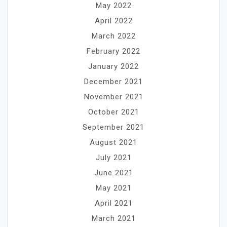
May 2022
April 2022
March 2022
February 2022
January 2022
December 2021
November 2021
October 2021
September 2021
August 2021
July 2021
June 2021
May 2021
April 2021
March 2021