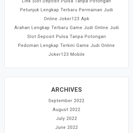
Link Slot Deposit Pulsa Tanpa Potongan
Petunjuk Lengkap Terbaru Permainan Judi
Online Joker123 Apk
Arahan Lengkap Terbaru Game Judi Online Judi
Slot Deposit Pulsa Tanpa Potongan
Pedoman Lengkap Terkini Game Judi Online
Joker123 Mobile
ARCHIVES
September 2022
August 2022
July 2022
June 2022