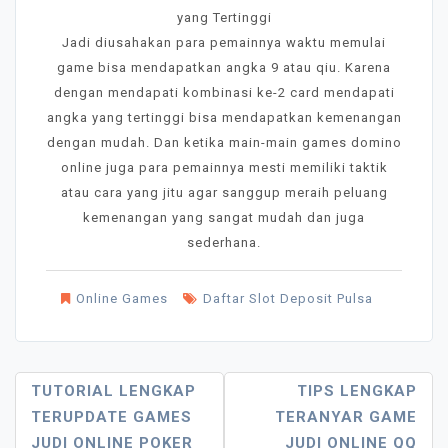
yang Tertinggi
Jadi diusahakan para pemainnya waktu memulai
game bisa mendapatkan angka 9 atau qiu. Karena
dengan mendapati kombinasi ke-2 card mendapati
angka yang tertinggi bisa mendapatkan kemenangan
dengan mudah. Dan ketika main-main games domino
online juga para pemainnya mesti memiliki taktik
atau cara yang jitu agar sanggup meraih peluang
kemenangan yang sangat mudah dan juga
sederhana.
Online Games
Daftar Slot Deposit Pulsa
Post
TUTORIAL LENGKAP
TIPS LENGKAP
TERUPDATE GAMES
TERANYAR GAME
Navigation
JUDI ONLINE POKER
JUDI ONLINE QQ