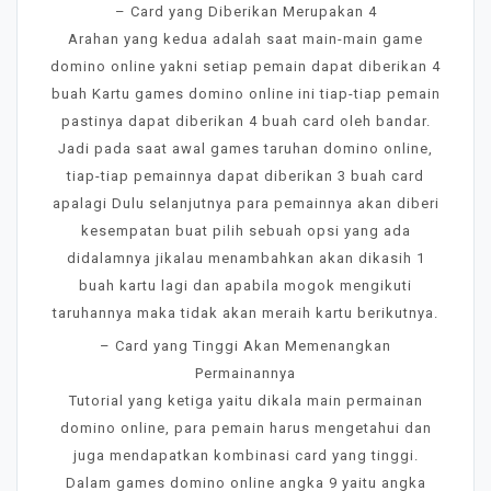
– Card yang Diberikan Merupakan 4
Arahan yang kedua adalah saat main-main game
domino online yakni setiap pemain dapat diberikan 4
buah Kartu games domino online ini tiap-tiap pemain
pastinya dapat diberikan 4 buah card oleh bandar.
Jadi pada saat awal games taruhan domino online,
tiap-tiap pemainnya dapat diberikan 3 buah card
apalagi Dulu selanjutnya para pemainnya akan diberi
kesempatan buat pilih sebuah opsi yang ada
didalamnya jikalau menambahkan akan dikasih 1
buah kartu lagi dan apabila mogok mengikuti
taruhannya maka tidak akan meraih kartu berikutnya.
– Card yang Tinggi Akan Memenangkan
Permainannya
Tutorial yang ketiga yaitu dikala main permainan
domino online, para pemain harus mengetahui dan
juga mendapatkan kombinasi card yang tinggi.
Dalam games domino online angka 9 yaitu angka