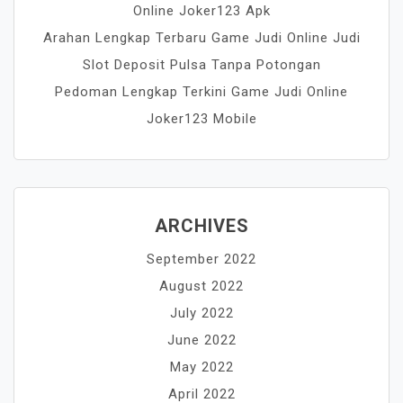
Online Joker123 Apk
Arahan Lengkap Terbaru Game Judi Online Judi
Slot Deposit Pulsa Tanpa Potongan
Pedoman Lengkap Terkini Game Judi Online
Joker123 Mobile
ARCHIVES
September 2022
August 2022
July 2022
June 2022
May 2022
April 2022