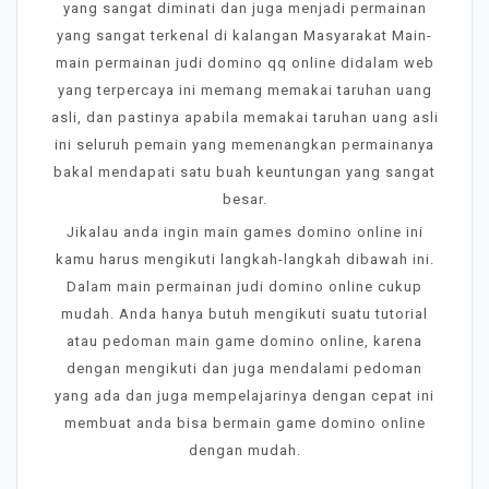
yang sangat diminati dan juga menjadi permainan
yang sangat terkenal di kalangan Masyarakat Main-
main permainan judi domino qq online didalam web
yang terpercaya ini memang memakai taruhan uang
asli, dan pastinya apabila memakai taruhan uang asli
ini seluruh pemain yang memenangkan permainanya
bakal mendapati satu buah keuntungan yang sangat
besar.
Jikalau anda ingin main games domino online ini
kamu harus mengikuti langkah-langkah dibawah ini.
Dalam main permainan judi domino online cukup
mudah. Anda hanya butuh mengikuti suatu tutorial
atau pedoman main game domino online, karena
dengan mengikuti dan juga mendalami pedoman
yang ada dan juga mempelajarinya dengan cepat ini
membuat anda bisa bermain game domino online
dengan mudah.