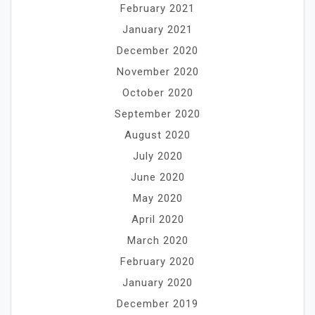
February 2021
January 2021
December 2020
November 2020
October 2020
September 2020
August 2020
July 2020
June 2020
May 2020
April 2020
March 2020
February 2020
January 2020
December 2019