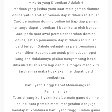
– Kartu yang Diberikan Adalah 4
Panduan yang kedua yaitu saat main games domino
online yaitu tiap-tiap pemain dapat diberikan 4 buah
Card permainan domino online ini tiap-tiap pemain
tentunya dapat diberikan 4 buah kartu oleh bandar.
Jadi pada saat awal permainan taruhan domino
online, setiap pemainnya dapat diberikan 3 buah
card terlebih Dahulu selanjutnya para pemainnya
akan diberi kesempatan untuk pilih sebuah opsi
yang ada didalamnya jikalau menyambung bakal
dikasih 1 buah kartu lagi dan bila mogok mengikuti
taruhannya maka tidak akan mendapati card
berikutnya.
– Kartu yang Tinggi Dapat Memenangkan
Permainannya
Tutorial yang ke-3 yakni kala bermain game domino
online, para pemain mesti mengetahui dan juga
mendapati kombinasi kartu yang tinggi. Dalam game