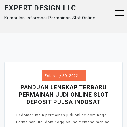
Skip
EXPERT DESIGN LLC
to
Kumpulan Informasi Permainan Slot Online
content
Close
Menu
February 20, 2022
PANDUAN LENGKAP TERBARU
PERMAINAN JUDI ONLINE SLOT
DEPOSIT PULSA INDOSAT
Pedoman main permainan judi online dominoqq –
Permainan judi dominoqq online memang menjadi