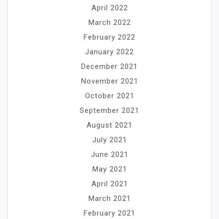
April 2022
March 2022
February 2022
January 2022
December 2021
November 2021
October 2021
September 2021
August 2021
July 2021
June 2021
May 2021
April 2021
March 2021
February 2021