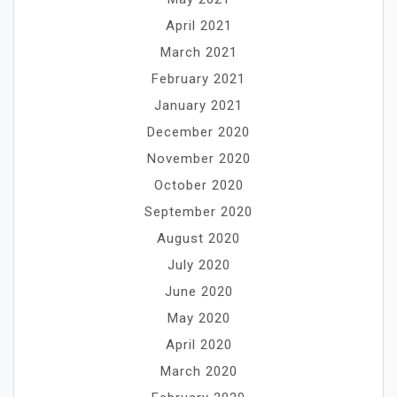
April 2021
March 2021
February 2021
January 2021
December 2020
November 2020
October 2020
September 2020
August 2020
July 2020
June 2020
May 2020
April 2020
March 2020