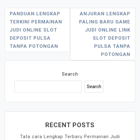
Post
PANDUAN LENGKAP
ANJURAN LENGKAP
TERKINI PERMAINAN
PALING BARU GAME
Navigation
JUDI ONLINE SLOT
JUDI ONLINE LINK
DEPOSIT PULSA
SLOT DEPOSIT
TANPA POTONGAN
PULSA TANPA
POTONGAN
Search
Search
RECENT POSTS
Tata cara Lengkap Terbaru Permainan Judi