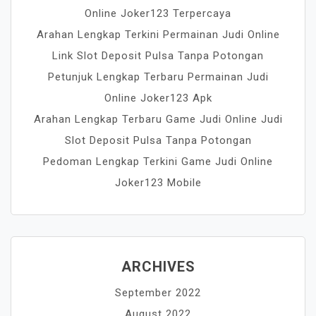
Online Joker123 Terpercaya
Arahan Lengkap Terkini Permainan Judi Online
Link Slot Deposit Pulsa Tanpa Potongan
Petunjuk Lengkap Terbaru Permainan Judi
Online Joker123 Apk
Arahan Lengkap Terbaru Game Judi Online Judi
Slot Deposit Pulsa Tanpa Potongan
Pedoman Lengkap Terkini Game Judi Online
Joker123 Mobile
ARCHIVES
September 2022
August 2022