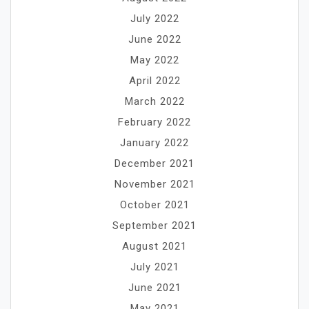
July 2022
June 2022
May 2022
April 2022
March 2022
February 2022
January 2022
December 2021
November 2021
October 2021
September 2021
August 2021
July 2021
June 2021
May 2021