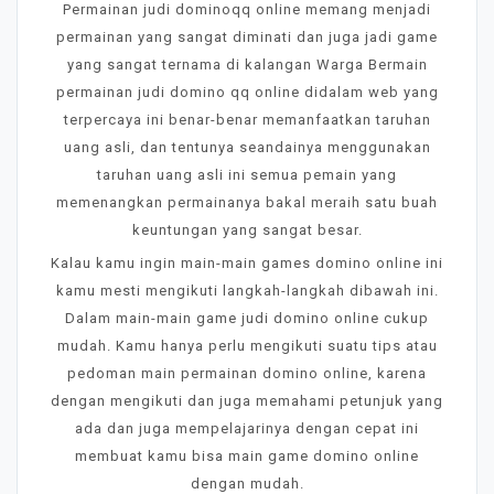
Permainan judi dominoqq online memang menjadi
permainan yang sangat diminati dan juga jadi game
yang sangat ternama di kalangan Warga Bermain
permainan judi domino qq online didalam web yang
terpercaya ini benar-benar memanfaatkan taruhan
uang asli, dan tentunya seandainya menggunakan
taruhan uang asli ini semua pemain yang
memenangkan permainanya bakal meraih satu buah
keuntungan yang sangat besar.
Kalau kamu ingin main-main games domino online ini
kamu mesti mengikuti langkah-langkah dibawah ini.
Dalam main-main game judi domino online cukup
mudah. Kamu hanya perlu mengikuti suatu tips atau
pedoman main permainan domino online, karena
dengan mengikuti dan juga memahami petunjuk yang
ada dan juga mempelajarinya dengan cepat ini
membuat kamu bisa main game domino online
dengan mudah.