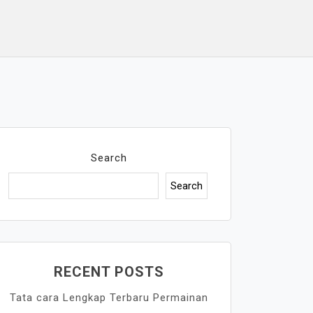
Search
Search
RECENT POSTS
Tata cara Lengkap Terbaru Permainan