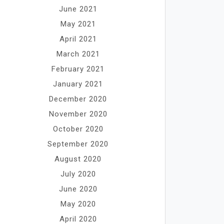
June 2021
May 2021
April 2021
March 2021
February 2021
January 2021
December 2020
November 2020
October 2020
September 2020
August 2020
July 2020
June 2020
May 2020
April 2020