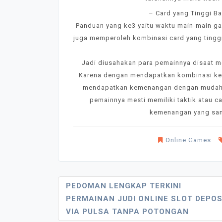
– Card yang Tinggi 
Panduan yang ke3 yaitu waktu main-main g
juga memperoleh kombinasi card yang tingg
Jadi diusahakan para pemainnya disaat 
Karena dengan mendapatkan kombinasi ked
mendapatkan kemenangan dengan mudah. 
pemainnya mesti memiliki taktik atau c
kemenangan yang san
Online Games
Post
PEDOMAN LENGKAP TERKINI
PERMAINAN JUDI ONLINE SLOT DEPOS
Navigation
VIA PULSA TANPA POTONGAN