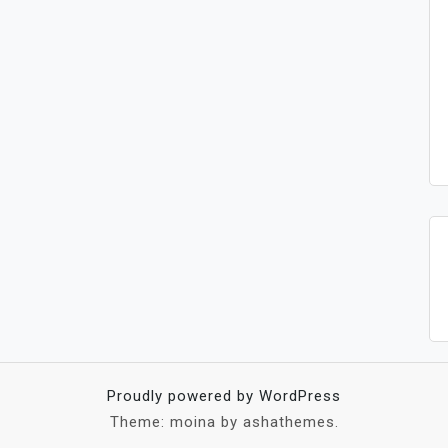
Proudly powered by WordPress
Theme: moina by ashathemes.