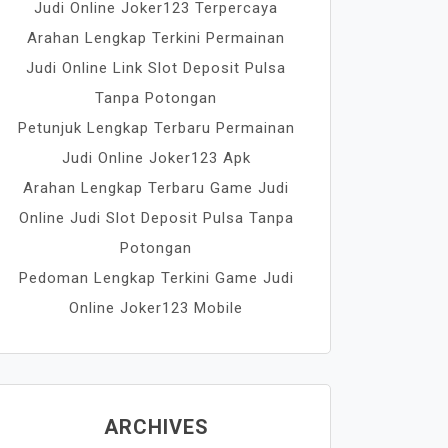
Judi Online Joker123 Terpercaya
Arahan Lengkap Terkini Permainan
Judi Online Link Slot Deposit Pulsa
Tanpa Potongan
Petunjuk Lengkap Terbaru Permainan
Judi Online Joker123 Apk
Arahan Lengkap Terbaru Game Judi
Online Judi Slot Deposit Pulsa Tanpa
Potongan
Pedoman Lengkap Terkini Game Judi
Online Joker123 Mobile
ARCHIVES