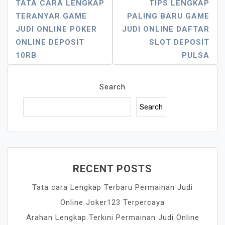
Post
TATA CARA LENGKAP
TIPS LENGKAP
TERANYAR GAME
PALING BARU GAME
Navigation
JUDI ONLINE POKER
JUDI ONLINE DAFTAR
ONLINE DEPOSIT
SLOT DEPOSIT
10RB
PULSA
Search
Search
RECENT POSTS
Tata cara Lengkap Terbaru Permainan Judi
Online Joker123 Terpercaya
Arahan Lengkap Terkini Permainan Judi Online