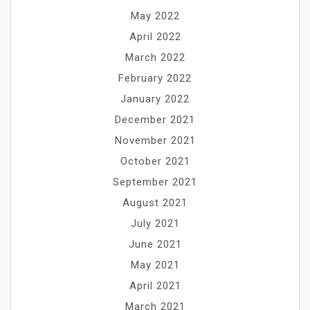
May 2022
April 2022
March 2022
February 2022
January 2022
December 2021
November 2021
October 2021
September 2021
August 2021
July 2021
June 2021
May 2021
April 2021
March 2021