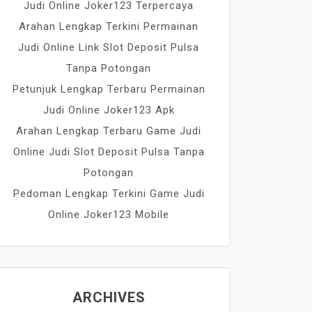
Judi Online Joker123 Terpercaya
Arahan Lengkap Terkini Permainan
Judi Online Link Slot Deposit Pulsa
Tanpa Potongan
Petunjuk Lengkap Terbaru Permainan
Judi Online Joker123 Apk
Arahan Lengkap Terbaru Game Judi
Online Judi Slot Deposit Pulsa Tanpa
Potongan
Pedoman Lengkap Terkini Game Judi
Online Joker123 Mobile
ARCHIVES