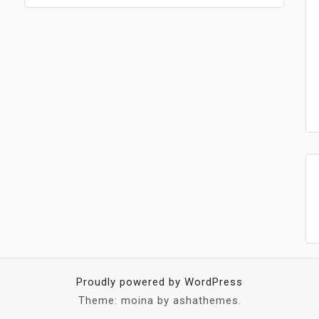
Proudly powered by WordPress
Theme: moina by ashathemes.