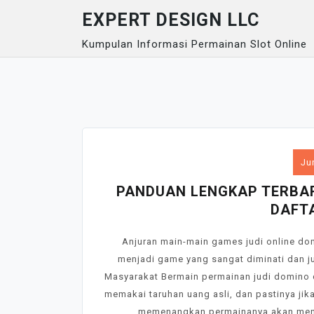
Skip
EXPERT DESIGN LLC
to
Kumpulan Informasi Permainan Slot Online
content
Ju
PANDUAN LENGKAP TERBAR
DAFT
Anjuran main-main games judi online d
menjadi game yang sangat diminati dan ju
Masyarakat Bermain permainan judi domino 
memakai taruhan uang asli, dan pastinya jik
memenangkan permainanya akan mend