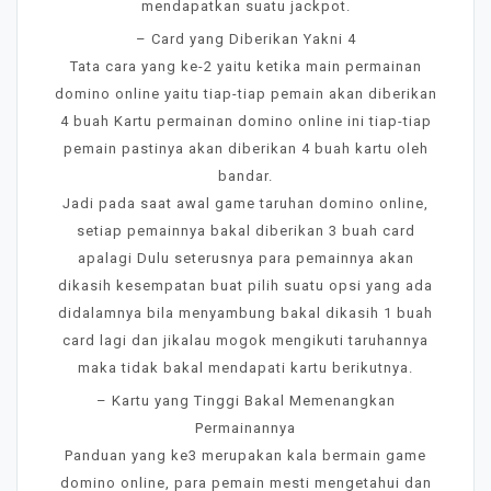
mendapatkan suatu jackpot.
– Card yang Diberikan Yakni 4
Tata cara yang ke-2 yaitu ketika main permainan
domino online yaitu tiap-tiap pemain akan diberikan
4 buah Kartu permainan domino online ini tiap-tiap
pemain pastinya akan diberikan 4 buah kartu oleh
bandar.
Jadi pada saat awal game taruhan domino online,
setiap pemainnya bakal diberikan 3 buah card
apalagi Dulu seterusnya para pemainnya akan
dikasih kesempatan buat pilih suatu opsi yang ada
didalamnya bila menyambung bakal dikasih 1 buah
card lagi dan jikalau mogok mengikuti taruhannya
maka tidak bakal mendapati kartu berikutnya.
– Kartu yang Tinggi Bakal Memenangkan
Permainannya
Panduan yang ke3 merupakan kala bermain game
domino online, para pemain mesti mengetahui dan