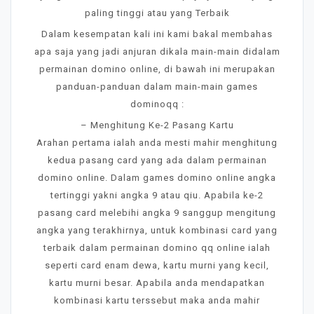
paling tinggi atau yang Terbaik
Dalam kesempatan kali ini kami bakal membahas
apa saja yang jadi anjuran dikala main-main didalam
permainan domino online, di bawah ini merupakan
panduan-panduan dalam main-main games
dominoqq :
– Menghitung Ke-2 Pasang Kartu
Arahan pertama ialah anda mesti mahir menghitung
kedua pasang card yang ada dalam permainan
domino online. Dalam games domino online angka
tertinggi yakni angka 9 atau qiu. Apabila ke-2
pasang card melebihi angka 9 sanggup mengitung
angka yang terakhirnya, untuk kombinasi card yang
terbaik dalam permainan domino qq online ialah
seperti card enam dewa, kartu murni yang kecil,
kartu murni besar. Apabila anda mendapatkan
kombinasi kartu terssebut maka anda mahir