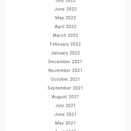
July 2022
June 2022
May 2022
April 2022
March 2022
February 2022
January 2022
December 2021
November 2021
October 2021
September 2021
August 2021
July 2021
June 2021
May 2021