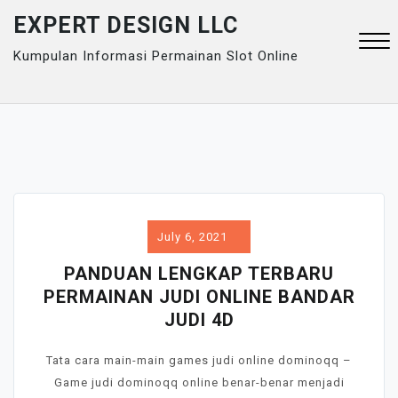
Skip
EXPERT DESIGN LLC
to
Kumpulan Informasi Permainan Slot Online
content
Close
Menu
July 6, 2021
PANDUAN LENGKAP TERBARU
PERMAINAN JUDI ONLINE BANDAR
JUDI 4D
Tata cara main-main games judi online dominoqq –
Game judi dominoqq online benar-benar menjadi