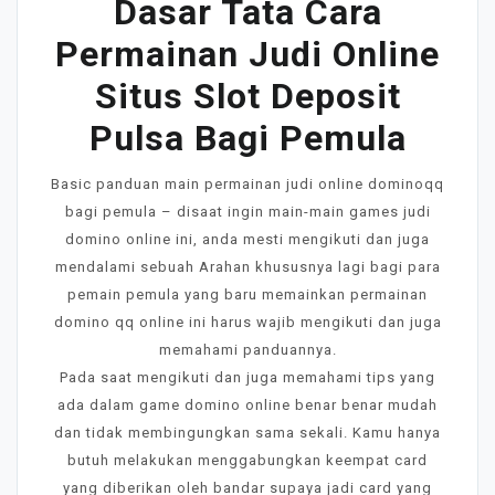
Dasar Tata Cara
Permainan Judi Online
Situs Slot Deposit
Pulsa Bagi Pemula
Basic panduan main permainan judi online dominoqq
bagi pemula – disaat ingin main-main games judi
domino online ini, anda mesti mengikuti dan juga
mendalami sebuah Arahan khususnya lagi bagi para
pemain pemula yang baru memainkan permainan
domino qq online ini harus wajib mengikuti dan juga
memahami panduannya.
Pada saat mengikuti dan juga memahami tips yang
ada dalam game domino online benar benar mudah
dan tidak membingungkan sama sekali. Kamu hanya
butuh melakukan menggabungkan keempat card
yang diberikan oleh bandar supaya jadi card yang