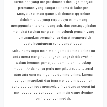
permainan yang sangat diminati dan juga menjadi
permainan yang sangat ternama di kalangan
Masyarakat Main game judi domino qq online
didalam situs yang terpercaya ini memang
menggunakan taruhan uang asli, dan pastinya jikalau
memakai taruhan uang asli ini seluruh pemain yang
memenangkan permainanya dapat memperoleh
suatu keuntungan yang sangat besar.
Kalau kamu ingin main-main game domino online ini
anda mesti mengikuti langkah-langkah dibawah ini.
Dalam bermain game judi domino online cukup
mudah. Anda hanya perlu mengikuti suatu tutorial
atau tata cara main games domino online, karena
dengan mengikuti dan juga mendalami pedoman
yang ada dan juga mempelajarinya dengan cepat ini
membuat anda sanggup main-main game domino
online dengan mudah.