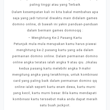
paling tinggi atau yang Terbaik
Dalam kesempatan kali ini kita bakal membahas apa
saja yang jadi tutorial diwaktu main didalam games
domino online, di bawah ini yakni panduan-panduan
dalam bermain games dominoqq :
– Menghitung Ke-2 Pasang Kartu
Petunjuk mula-mula merupakan kamu harus piawai
menghitung ke-2 pasang kartu yang ada dalam
permainan domino online. Dalam permainan domino
online angka teratas ialah angka 9 atau qiu. Jikalau
kedua pasang kartu melebihi angka 9 mahir
mengitung angka yang terakhirnya, untuk kombinasi
card yang paling baik dalam permainan domino qq
online ialah seperti kartu enam dewa, kartu murni
yang kecil, kartu murni besar. Bila kamu mendapati
kombinasi kartu terssebut maka anda dapat meraih
satu buah jackpot.