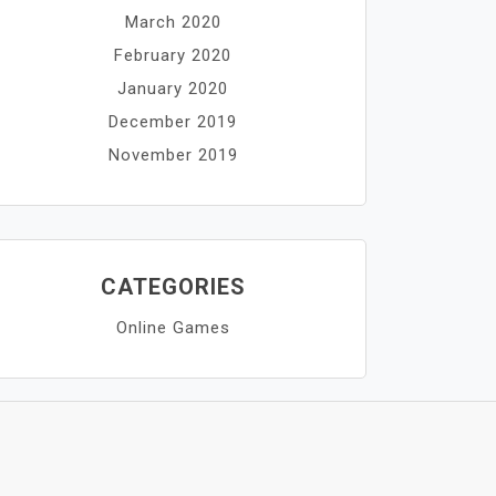
March 2020
February 2020
January 2020
December 2019
November 2019
CATEGORIES
Online Games