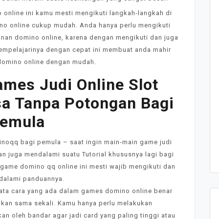
 online ini kamu mesti mengikuti langkah-langkah di
no online cukup mudah. Anda hanya perlu mengikuti
nan domino online, karena dengan mengikuti dan juga
empelajarinya dengan cepat ini membuat anda mahir
omino online dengan mudah.
ames Judi Online Slot
sa Tanpa Potongan Bagi
emula
inoqq bagi pemula – saat ingin main-main game judi
an juga mendalami suatu Tutorial khususnya lagi bagi
ame domino qq online ini mesti wajib mengikuti dan
dalami panduannya.
ata cara yang ada dalam games domino online benar
kan sama sekali. Kamu hanya perlu melakukan
 oleh bandar agar jadi card yang paling tinggi atau