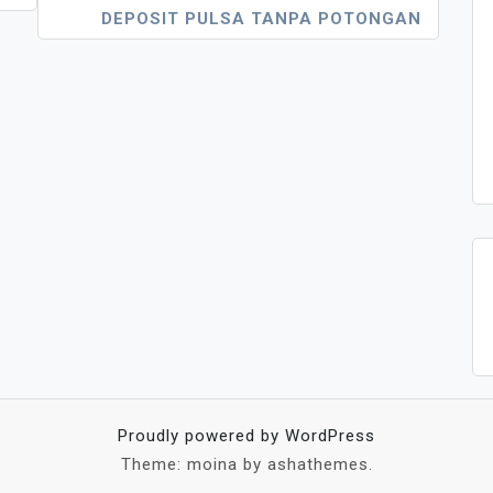
DEPOSIT PULSA TANPA POTONGAN
Proudly powered by WordPress
Theme: moina by ashathemes.