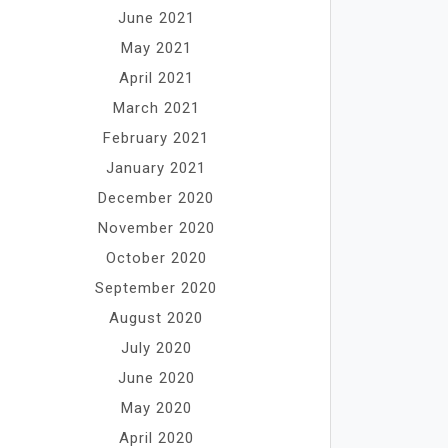
June 2021
May 2021
April 2021
March 2021
February 2021
January 2021
December 2020
November 2020
October 2020
September 2020
August 2020
July 2020
June 2020
May 2020
April 2020