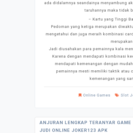
ada didalamnya seandainya menyambung akan 
taruhannya maka tidak b
– Kartu yang Tinggi 
Pedoman yang ketiga merupakan diwaktu
mengetahui dan juga meraih kombinasi card
merupakan 
Jadi diusahakan para pemainnya kala me
Karena dengan mendapati kombinasi ke
mendapati kemenangan dengan mudah. 
pemainnya mesti memiliki taktik atau 
kemenangan yang san
Online Games
Slot 
Post
ANJURAN LENGKAP TERANYAR GAME
JUDI ONLINE JOKER123 APK