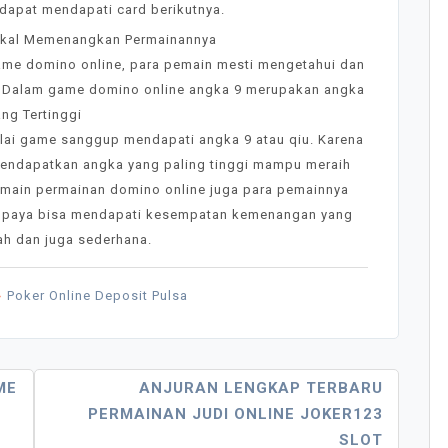
dapat mendapati card berikutnya.
Bakal Memenangkan Permainannya
game domino online, para pemain mesti mengetahui dan
i. Dalam game domino online angka 9 merupakan angka
ang Tertinggi
lai game sanggup mendapati angka 9 atau qiu. Karena
endapatkan angka yang paling tinggi mampu meraih
main permainan domino online juga para pemainnya
u supaya bisa mendapati kesempatan kemenangan yang
h dan juga sederhana.
Poker Online Deposit Pulsa
ME
ANJURAN LENGKAP TERBARU
PERMAINAN JUDI ONLINE JOKER123
SLOT