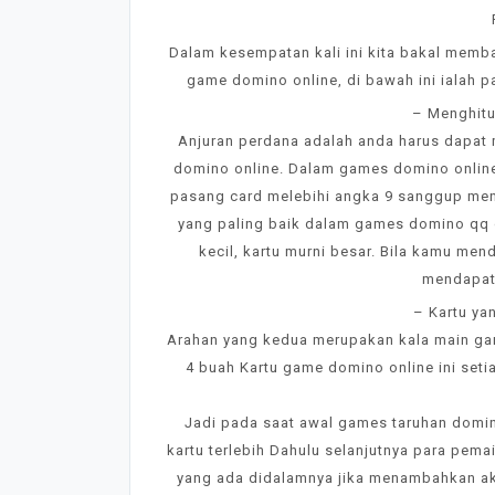
Dalam kesempatan kali ini kita bakal memba
game domino online, di bawah ini ialah
– Menghitu
Anjuran perdana adalah anda harus dapat
domino online. Dalam games domino online 
pasang card melebihi angka 9 sanggup meng
yang paling baik dalam games domino qq o
kecil, kartu murni besar. Bila kamu me
mendapati
– Kartu ya
Arahan yang kedua merupakan kala main gam
4 buah Kartu game domino online ini seti
Jadi pada saat awal games taruhan domino
kartu terlebih Dahulu selanjutnya para pema
yang ada didalamnya jika menambahkan aka