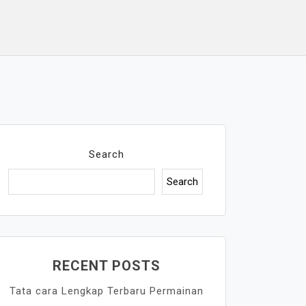
Search
Search
RECENT POSTS
Tata cara Lengkap Terbaru Permainan