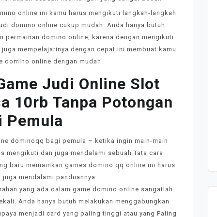
ino online ini kamu harus mengikuti langkah-langkah
judi domino online cukup mudah. Anda hanya butuh
ain permainan domino online, karena dengan mengikuti
juga mempelajarinya dengan cepat ini membuat kamu
e domino online dengan mudah.
Game Judi Online Slot
sa 10rb Tanpa Potongan
i Pemula
ine dominoqq bagi pemula – ketika ingin main-main
us mengikuti dan juga mendalami sebuah Tata cara
ang baru memainkan games domino qq online ini harus
n juga mendalami panduannya.
arahan yang ada dalam game domino online sangatlah
kali. Anda hanya butuh melakukan menggabungkan
paya menjadi card yang paling tinggi atau yang Paling