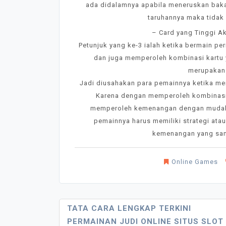
ada didalamnya apabila meneruskan bakal
taruhannya maka tidak 
– Card yang Tinggi 
Petunjuk yang ke-3 ialah ketika bermain p
dan juga memperoleh kombinasi kartu 
merupakan 
Jadi diusahakan para pemainnya ketika m
Karena dengan memperoleh kombinasi k
memperoleh kemenangan dengan mudah.
pemainnya harus memiliki strategi ata
kemenangan yang san
Online Games
Post
TATA CARA LENGKAP TERKINI
PERMAINAN JUDI ONLINE SITUS SLOT