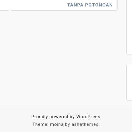
TANPA POTONGAN
Proudly powered by WordPress
Theme: moina by ashathemes.