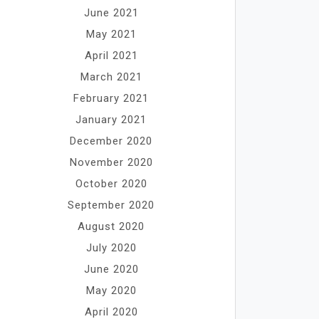
June 2021
May 2021
April 2021
March 2021
February 2021
January 2021
December 2020
November 2020
October 2020
September 2020
August 2020
July 2020
June 2020
May 2020
April 2020