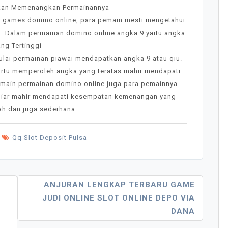
Akan Memenangkan Permainannya
in games domino online, para pemain mesti mengetahui
i. Dalam permainan domino online angka 9 yaitu angka
ang Tertinggi
lai permainan piawai mendapatkan angka 9 atau qiu.
rtu memperoleh angka yang teratas mahir mendapati
main permainan domino online juga para pemainnya
tu biar mahir mendapati kesempatan kemenangan yang
h dan juga sederhana.
Qq Slot Deposit Pulsa
ANJURAN LENGKAP TERBARU GAME
JUDI ONLINE SLOT ONLINE DEPO VIA
DANA