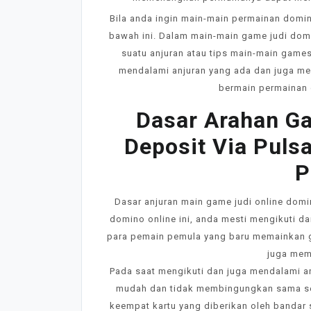
Bila anda ingin main-main permainan domin
bawah ini. Dalam main-main game judi dom
suatu anjuran atau tips main-main game
mendalami anjuran yang ada dan juga me
bermain permainan
Dasar Arahan Ga
Deposit Via Puls
P
Dasar anjuran main game judi online domi
domino online ini, anda mesti mengikuti d
para pemain pemula yang baru memainkan g
juga mem
Pada saat mengikuti dan juga mendalami a
mudah dan tidak membingungkan sama se
keempat kartu yang diberikan oleh bandar s