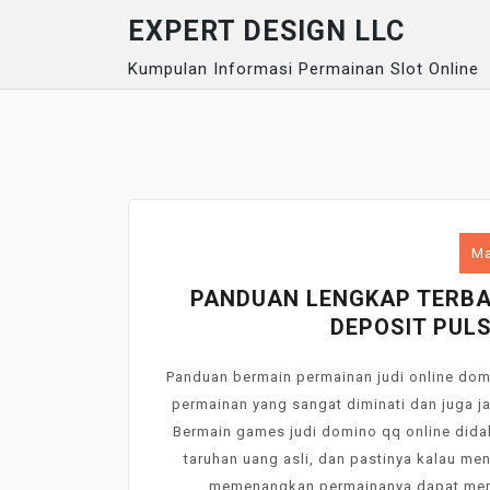
Skip
EXPERT DESIGN LLC
to
Kumpulan Informasi Permainan Slot Online
content
Ma
PANDUAN LENGKAP TERBAR
DEPOSIT PUL
Panduan bermain permainan judi online do
permainan yang sangat diminati dan juga 
Bermain games judi domino qq online dida
taruhan uang asli, dan pastinya kalau me
memenangkan permainanya dapat memp