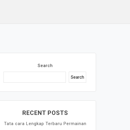
Search
Search
RECENT POSTS
Tata cara Lengkap Terbaru Permainan