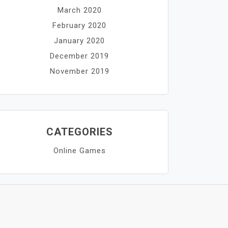
March 2020
February 2020
January 2020
December 2019
November 2019
CATEGORIES
Online Games