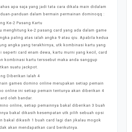
has apa saja yang jadi tata cara dikala main didalam
anduan-panduan dalam bermain permainan dominoqq :
ng Ke-2 Pasang Kartu
u menghitung ke-2 pasang card yang ada dalam game
gka paling atas ialah angka 9 atau qiu. Apabila kedua
ung angka yang terakhirnya, utk kombinasi kartu yang
 seperti card enam dewa, kartu murni yang kecil, card
an kombinasi kartu terssebut maka anda sanggup
kan suatu jackpot.
ang Diberikan Ialah 4
main games domino online merupakan setiap pemain
 online ini setiap pemain tentunya akan diberikan 4
ard oleh bandar.
ino online, setiap pemainnya bakal diberikan 3 buah
innya bakal dikasih kesempatan utk pilih sebuah opsi
bakal dikasih 1 buah card lagi dan jikalau mogok
idak akan mendapatkan card berikutnya.