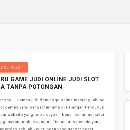
y 25, 2022
U GAME JUDI ONLINE JUDI SLOT
SA TANPA POTONGAN
minoqq – Games judi dominoqq online memang lah jadi
jadi games yang sangat ternama di kalangan Penduduk
lam website yang terpercaya ini benar-benar memakai
nggunakan taruhan uang asli ini seluruh pemain yang
eroleh sebuah keuntungan yang sangat besar.